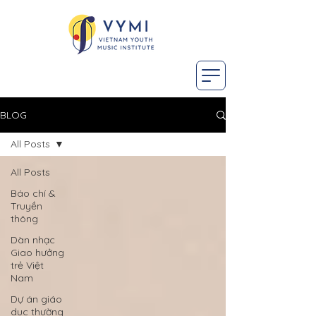
BLOG
All Posts
All Posts
Báo chí &
Truyền
thông
Dàn nhạc
Giao hưởng
trẻ Việt
Nam
Dự án giáo
dục thường