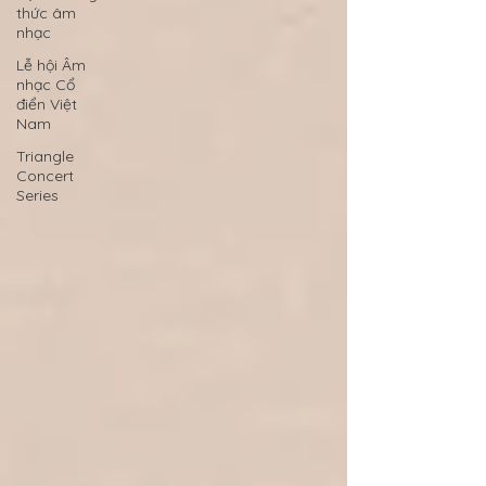
thức âm
nhạc
Lễ hội Âm
nhạc Cổ
điển Việt
Nam
Triangle
Concert
Series