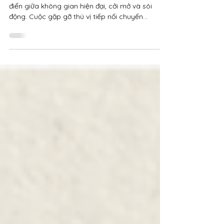
Aeon Mall Hà Đông
Những người trẻ tràn trề sức sống, chơi nhạc cổ
điển giữa không gian hiện đại, cởi mở và sôi
động. Cuộc gặp gỡ thú vị tiếp nối chuyến...