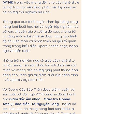
(VYMI)
trong việc mang đến cho các nghệ sĩ trẻ
cơ hội trau dồi kiến thức, phát triển kỹ năng và
có những trải nghiệm hữu ích.
Thông qua quá trình tuyển chọn kỹ lưỡng cùng
hàng loạt buổi học hỏi và luyện tập nghiêm túc
với các chuyên gia ở cường độ cao, chúng tôi
tin rằng mỗi nghệ sĩ trẻ sẽ được nâng cao trình
độ chuyên môn và hoàn thiện ba yếu tố quan
trọng trong biểu diễn Opera: thanh nhạc, ngôn
ngữ và diễn xuất.
Những trải nghiệm này sẽ giúp các nghệ sĩ tự
tin tỏa sáng trên sân khấu lớn với đam mê của
mình và mang đến những giây phút thăng hoa
dành cho khán giả tại điểm cuối của hành trình
- vở Opera Cây Sáo Thần.
Vở Opera Cây Sáo Thần được giám tuyển và
sản xuất bởi đội ngũ VYMI cùng sự đồng hành
của
Giám đốc Âm nhạc -
Maestro Honna
Tetsuji
,
đạo diễn Hà Nguyên Long
- người đã
làm nên dấu ấn trong hàng loạt sân khấu tại
Việt Nam & quốc tế. Cùng với đó, vở Opera sẽ