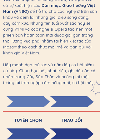
có sự xuất hiện của
Dàn nhạc Giao hưởng Việt
Nam (VNSO)
để hỗ trợ cho các nghệ sĩ trên sân
khấu và đem lại những giai điệu sống động,
đầy cảm xúc. Những tên tuổi xuất sắc này sẽ
cùng VYMI và các nghệ sĩ Opera tạo nên một
phiên bản hoàn toàn mới được gói gọn trong
thời lượng vừa phải nhằm tái hiện kiệt tác của
Mozart theo cách thức mới mẻ và gần gũi với
khán giả Việt Nam.
Hãy mạnh dạn thử sức và nắm lấy cơ hội hiếm
có này. Cùng học hỏi, phát triển, ghi dấu ấn cá
nhân trong Cây Sáo Thần và hướng tới một
tương lai tràn ngập cảm hứng mới, cơ hội mới.
TUYỂN CHỌN
TRAU DỒI