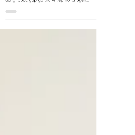
Những người trẻ tràn trề sức sống, chơi nhạc cổ
điển giữa không gian hiện đại, cởi mở và sôi
động. Cuộc gặp gỡ thú vị tiếp nối chuyến...