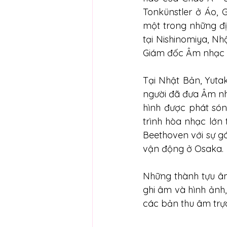
Tonkünstler ở Áo, 
một trong những đị
tại Nishinomiya, Nh
Giám đốc Âm nhạc 
Tại Nhật Bản, Yuta
người đã đưa Âm nh
hình được phát só
trình hòa nhạc lớn 
Beethoven với sự gó
vận động ở Osaka.
Những thành tựu âm
ghi âm và hình ảnh
các bản thu âm trực