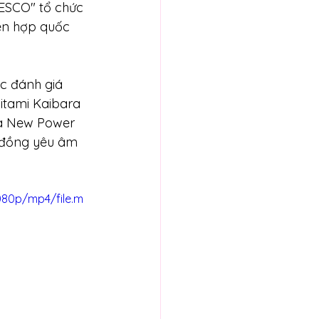
ESCO" tổ chức 
ên hợp quốc 
c đánh giá 
itami Kaibara 
ea New Power 
 đồng yêu âm 
080p/mp4/file.m