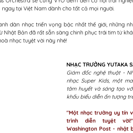
ds Orchestra sẽ cùng VYO đem đến cơ hội trải nghiệ
c ngay tại Việt Nam dành cho tất cả mọi người.
ành dàn nhạc triển vọng bậc nhất thế giới, những nh
ừ Nhật Bản đã rất sẵn sàng chinh phục trái tim từ khán
oà nhạc tuyệt vời này nhé!
NHẠC TRƯỞNG YUTAKA 
Giám đốc nghệ thuật - Nh
nhạc Super Kids, một mae
tâm huyết và sáng tạo với
khấu biểu diễn ấn tượng trê
"Một nhạc trưởng uy tín 
trình diễn tuyệt vời!
Washington Post - nhật b