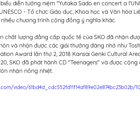
biểu diễn tưởng niệm "Yutaka Sado en concert a l'UN
ủa UNESCO - Tổ chức Giáo dục, Khoa học và Văn hóa Li
g nhiều chương trình cộng đồng ý nghĩa khác. 
ễn chất lượng đẳng cấp quốc tế của SKO đã nhận đượ
 môn và nhận được các giải thưởng đáng nhớ như Tosh
ation Award lần thứ 2, 2018 Kansai Genki Cultural Ar
20, SKO đã phát hành CD "Teenagers" và được cộng
ón nhận nồng nhiệt. 
tic.com/video/61bd4d_cdc552fd11f14af89e02e874bc23b02b/1