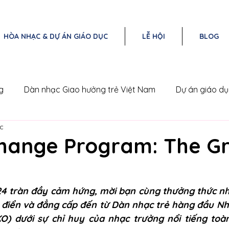
HÒA NHẠC & DỰ ÁN GIÁO DỤC
LỄ HỘI
BLOG
g
Dàn nhạc Giao hưởng trẻ Việt Nam
Dự án giáo d
c
Nam
Triangle Concert Series
hange Program: The G
4 tràn đầy cảm hứng, mời bạn cùng thưởng thức nh
 điển và đẳng cấp đến từ Dàn nhạc trẻ hàng đầu Nhậ
O) dưới sự chỉ huy của nhạc trưởng nổi tiếng toàn