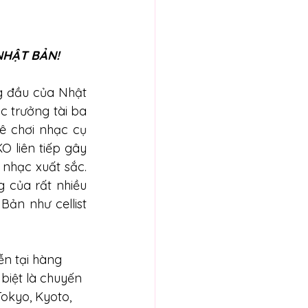
 NHẬT BẢN!
g đầu của Nhật 
 trưởng tài ba 
ê chơi nhạc cụ 
 liên tiếp gây 
nhạc xuất sắc. 
 của rất nhiều 
ản như cellist 
n tại hàng 
biệt là chuyến 
okyo, Kyoto, 