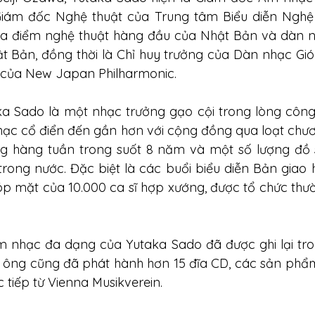
Giám đốc Nghệ thuật của Trung tâm Biểu diễn Nghệ 
a điểm nghệ thuật hàng đầu của Nhật Bản và dàn nh
ật Bản, đồng thời là Chỉ huy trưởng của Dàn nhạc Gió 
của New Japan Philharmonic.
ka Sado là một nhạc trưởng gạo cội trong lòng công
ạc cổ điển đến gần hơn với cộng đồng qua loạt chươn
ng hàng tuần trong suốt 8 năm và một số lượng đồ 
trong nước. Đặc biệt là các buổi biểu diễn Bản giao 
p mặt của 10.000 ca sĩ hợp xướng, được tổ chức thườn
 nhạc đa dạng của Yutaka Sado đã được ghi lại tro
, ông cũng đã phát hành hơn 15 đĩa CD, các sản phẩ
 tiếp từ Vienna Musikverein.