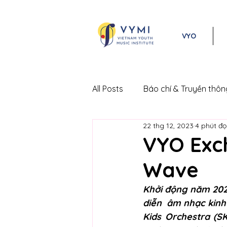
VYO
All Posts
Báo chí & Truyền thôn
22 thg 12, 2023
4 phút đọ
Lễ hội Âm nhạc Cổ điển Việt 
VYO Exc
Wave
Khởi động năm 202
diễn  âm nhạc kinh
Kids Orchestra (SK