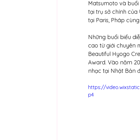
Matsumoto và buổi 
tại trụ sở chính c
tại Paris, Pháp cùn
Những buổi biểu di
cao từ giới chuyên
Beautiful Hyogo Cre
Award. Vào năm 20
nhạc tại Nhật Bản đ
https://video.wixsta
p4