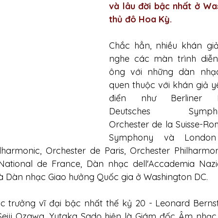
và lâu đời bậc nhất ở Was
thủ đô Hoa Kỳ.
Chắc hẳn, nhiều khán giả
nghe các màn trình diễn 
ông với những dàn nhạc 
quen thuộc với khán giả 
điển như Berliner Phi
Deutsches Symphonie
Orchester de la Suisse-R
Symphony và London P
lharmonic, Orchester de Paris, Orchester Philharmo
National de France, Dàn nhạc dell'Accademia Nazio
 và Dàn nhạc Giao hưởng Quốc gia ở Washington DC.
c trưởng vĩ đại bậc nhất thế kỷ 20 - Leonard Bernst
Seiji Ozawa, Yutaka Sado hiện là Giám đốc Âm nhạc