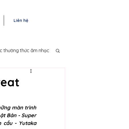
Liên hệ
ục thường thức âm nhạc
reat
ững màn trình 
t Bản - Super 
 cầu - Yutaka 