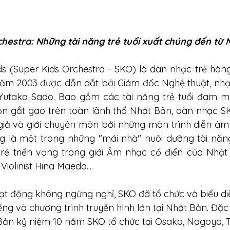
chestra: Những tài năng trẻ tuổi xuất chúng đến từ
s (Super Kids Orchestra - SKO) là dàn nhạc trẻ hàn
ăm 2003 được dẫn dắt bởi Giám đốc Nghệ thuật, nhạc
 - Yutaka Sado. Bao gồm các tài năng trẻ tuổi đam m
n gắt gao trên toàn lãnh thổ Nhật Bản, dàn nhạc SKO
giả và giới chuyên môn bởi những màn trình diễn âm 
g là một trong những "mái nhà" nuôi dưỡng tài năng
trẻ triển vọng trong giới Âm nhạc cổ điển của Nhật B
olinist Hina Maeda.... 
ạt động không ngừng nghỉ, SKO đã tổ chức và biểu diễ
ếng và chương trình truyền hình lớn tại Nhật Bản. Đặc 
Bản kỷ niệm 10 năm SKO tổ chức tại Osaka, Nagoya, T