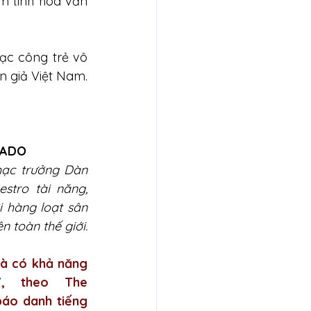
m tinh hoa văn 
ạc công trẻ vô 
 giả Việt Nam. 
SADO
ạc trưởng Dàn 
stro tài năng, 
 hàng loạt sân 
n toàn thế giới.
và có khả năng 
", theo The 
áo danh tiếng 