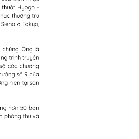
thuật Hyogo - 
ạc thường trú 
Siena ở Tokyo, 
 chúng. Ông là 
g trình truyền 
sộ các chương 
hưởng số 9 của 
g niên tại sân 
ng hơn 50 bản 
m phòng thu và 