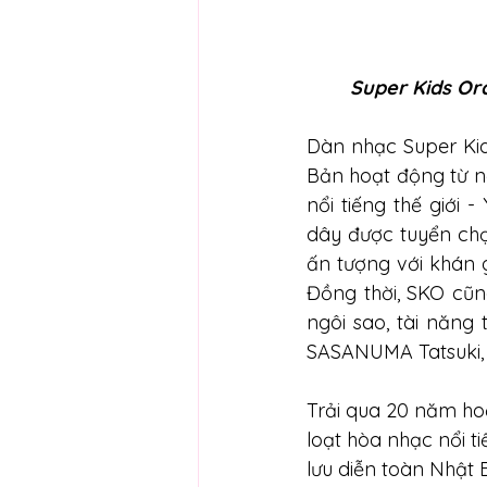
Super Kids Or
Dàn nhạc Super Kid
Bản hoạt động từ n
nổi tiếng thế giới
dây được tuyển chọ
ấn tượng với khán 
Đồng thời, SKO cũn
ngôi sao, tài năng 
SASANUMA Tatsuki, Vi
Trải qua 20 năm ho
loạt hòa nhạc nổi ti
lưu diễn toàn Nhật 