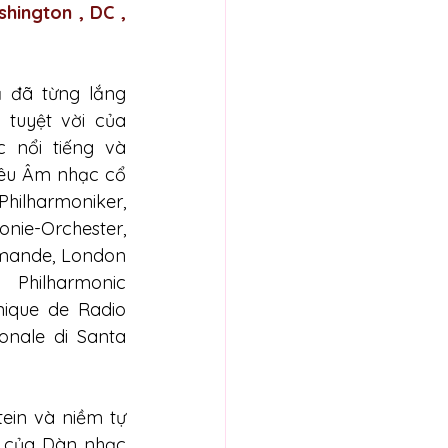
hington , DC , 
 đã từng lắng 
tuyệt vời của 
nổi tiếng và 
yêu Âm nhạc cổ 
lharmoniker, 
-Orchester, 
omande, London 
hilharmonic 
nique de Radio 
nale di Santa 
ein và niềm tự 
 của Dàn nhạc 