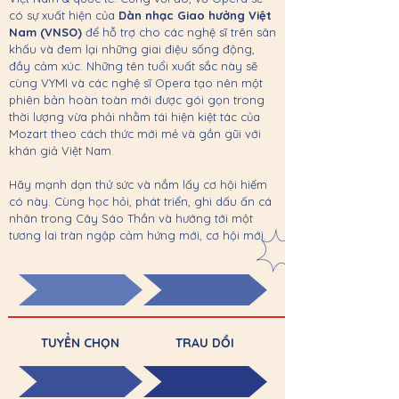
có sự xuất hiện của
Dàn nhạc Giao hưởng Việt
Nam (VNSO)
để hỗ trợ cho các nghệ sĩ trên sân
khấu và đem lại những giai điệu sống động,
đầy cảm xúc. Những tên tuổi xuất sắc này sẽ
cùng VYMI và các nghệ sĩ Opera tạo nên một
phiên bản hoàn toàn mới được gói gọn trong
thời lượng vừa phải nhằm tái hiện kiệt tác của
Mozart theo cách thức mới mẻ và gần gũi với
khán giả Việt Nam.
Hãy mạnh dạn thử sức và nắm lấy cơ hội hiếm
có này. Cùng học hỏi, phát triển, ghi dấu ấn cá
nhân trong Cây Sáo Thần và hướng tới một
tương lai tràn ngập cảm hứng mới, cơ hội mới.
TUYỂN CHỌN
TRAU DỒI