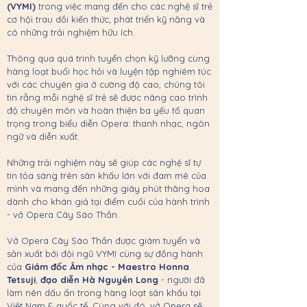
(VYMI)
trong việc mang đến cho các nghệ sĩ trẻ
cơ hội trau dồi kiến thức, phát triển kỹ năng và
có những trải nghiệm hữu ích.
Thông qua quá trình tuyển chọn kỹ lưỡng cùng
hàng loạt buổi học hỏi và luyện tập nghiêm túc
với các chuyên gia ở cường độ cao, chúng tôi
tin rằng mỗi nghệ sĩ trẻ sẽ được nâng cao trình
độ chuyên môn và hoàn thiện ba yếu tố quan
trọng trong biểu diễn Opera: thanh nhạc, ngôn
ngữ và diễn xuất.
Những trải nghiệm này sẽ giúp các nghệ sĩ tự
tin tỏa sáng trên sân khấu lớn với đam mê của
mình và mang đến những giây phút thăng hoa
dành cho khán giả tại điểm cuối của hành trình
- vở Opera Cây Sáo Thần.
Vở Opera Cây Sáo Thần được giám tuyển và
sản xuất bởi đội ngũ VYMI cùng sự đồng hành
của
Giám đốc Âm nhạc -
Maestro Honna
Tetsuji
,
đạo diễn Hà Nguyên Long
- người đã
làm nên dấu ấn trong hàng loạt sân khấu tại
Việt Nam & quốc tế. Cùng với đó, vở Opera sẽ