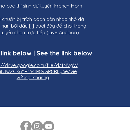
o các thí sinh dự tuyển French Horn
 chuẩn bị trích đoạn dàn nhạc nhỏ đã
 hạn bởi dấu [ ] dưới đây để chơi trong
tuyển chọn trực tiếp (Live Audition)
 link below | See the link below
s://drive.google.com/file/d/1NVgW
DIwZCk6YPr34IR8vGP8RFy6e/vie
w?usp=sharing