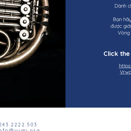
Dành ch
Bạn hãy
được giới
Vòng 
Click the
http
Vrwq
243.2222.503
info@vymi.org