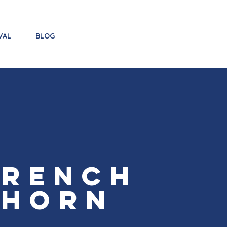
VAL
BLOG
French
Horn