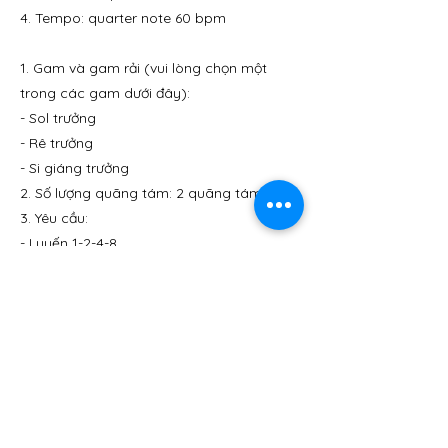
4. Tempo: quarter note 60 bpm
1. Gam và gam rải (vui lòng chọn một
trong các gam dưới đây):
- Sol trưởng
- Rê trưởng
- Si giáng trưởng
2. Số lượng quãng tám: 2 quãng tám
3. Yêu cầu:
- Luyến 1-2-4-8
- Một nốt một acse là nốt trắng
- Hai nốt một acse là nốt đen
- Bốn nốt một acse là nốt móc đơn
- Tám nốt một acse là nốt móc kép
4. Tốc độ: Một nốt đen bằng 60
Previous
next