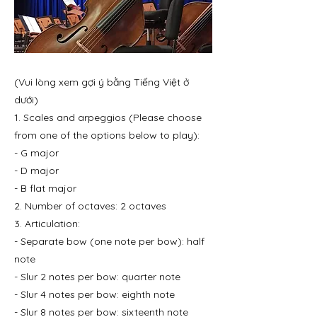
(Vui lòng xem gợi ý bằng Tiếng Việt ở
dưới)
1. Scales and arpeggios (Please choose
from one of the options below to play):
- G major
- D major
- B flat major
2. Number of octaves: 2 octaves
3. Articulation:
- Separate bow (one note per bow): half
note
- Slur 2 notes per bow: quarter note
- Slur 4 notes per bow: eighth note
- Slur 8 notes per bow: sixteenth note