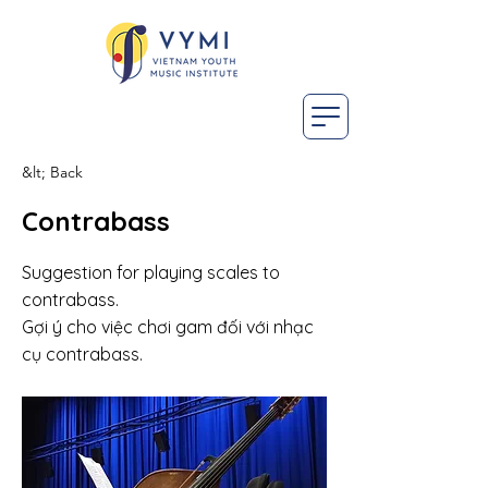
&lt; Back
Contrabass
Suggestion for playing scales to
contrabass.
Gợi ý cho việc chơi gam đối với nhạc
cụ contrabass.