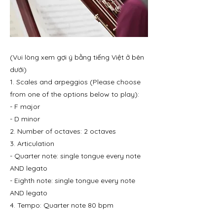
(Vui lòng xem gợi ý bằng tiếng Việt ở bên
dưới)
1. Scales and arpeggios (Please choose
from one of the options below to play):
- F major
- D minor
2. Number of octaves: 2 octaves
3. Articulation
- Quarter note: single tongue every note
AND legato
- Eighth note: single tongue every note
AND legato
4. Tempo: Quarter note 80 bpm