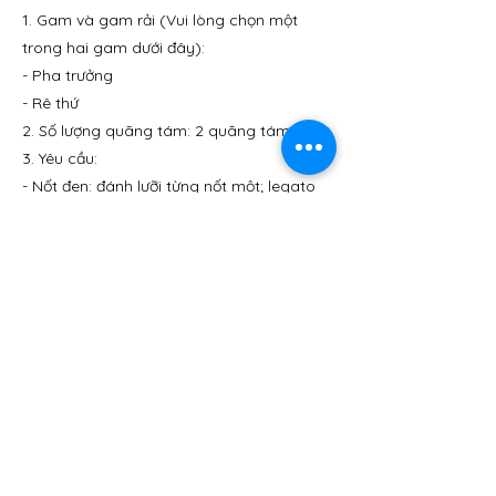
1. Gam và gam rải (Vui lòng chọn một
trong hai gam dưới đây):
- Pha trưởng
- Rê thứ
2. Số lượng quãng tám: 2 quãng tám
3. Yêu cầu:
- Nốt đen: đánh lưỡi từng nốt một; legato
(lấy hơi tự do)
- Nốt móc đơn: đánh lưỡi từng nốt một;
legato (lấy hơi tự do)
4. Tốc độ: Một nốt đen bằng 80
Previous
next
0243.2222.503
​
info@vymi.org
​ vymi.org