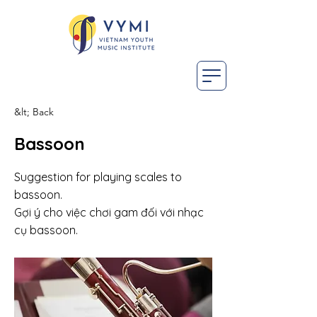
&lt; Back
Bassoon
Suggestion for playing scales to
bassoon.
Gợi ý cho việc chơi gam đối với nhạc
cụ bassoon.