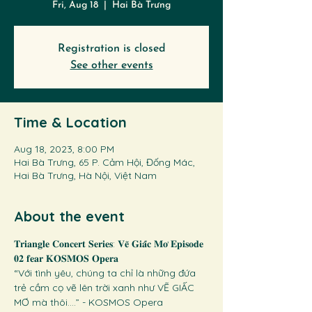
Fri, Aug 18
  |  
Hai Bà Trưng
Registration is closed
See other events
Time & Location
Aug 18, 2023, 8:00 PM
Hai Bà Trưng, 65 P. Cảm Hội, Đống Mác,
Hai Bà Trưng, Hà Nội, Việt Nam
About the event
𝐓𝐫𝐢𝐚𝐧𝐠𝐥𝐞 𝐂𝐨𝐧𝐜𝐞𝐫𝐭 𝐒𝐞𝐫𝐢𝐞𝐬: 𝐕𝐞̃ 𝐆𝐢𝐚̂́𝐜 𝐌𝐨̛ 𝐄𝐩𝐢𝐬𝐨𝐝𝐞 
𝟎𝟐 𝐟𝐞𝐚𝐫 𝐊𝐎𝐒𝐌𝐎𝐒 𝐎𝐩𝐞𝐫𝐚
“Với tình yêu, chúng ta chỉ là những đứa 
trẻ cầm cọ vẽ lên trời xanh như VẼ GIẤC 
MƠ mà thôi….” - KOSMOS Opera