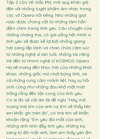
Tập 2 của Vẽ Giấc Mơ, mời quý khán giả 
đến với những tuyệt phẩm âm nhạc trong 
các vở Opera nổi tiếng. Như những giọt 
rượu được chưng cất từ những tâm hồn 
đắm chìm trong tình yêu. Câu chuyện của 
những chàng trai, cô gái sống hết mình vì 
tình yêu sẽ được kể lại bởi những giọng 
hát sáng lấp lánh và chan chứa cảm xúc 
từ những nghệ sĩ tên tuổi, những tài năng 
trẻ đến từ nhóm nghệ sĩ KOSMOS Opera. 
Họ sẽ mang đến khúc hát của những khát 
khao, những giấc mơ chợt bừng tỉnh, và 
cả những rung cảm mãnh liệt, hay sự hồi 
sinh cũng như những đau khổ mất mát 
trống rỗng đến tận cùng của tình yêu.
Có ai đó sẽ cất lên lời đề nghị “Hãy mở 
toang trái tim của anh ra, Em sẽ thấy tên 
em khắc ghi trên đó”, có trái tim sẽ khẩn 
khoản rằng “Em yêu đôi mắt của anh, 
những ánh nhìn đầy tình yêu, những tia 
sáng từ đôi mắt anh, làm em thấy yên ấm 