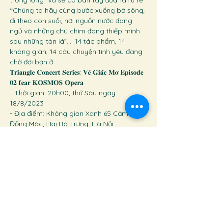
trong lòng” và sẽ có bàn tay đưa ra rủ rê 
“Chúng ta hãy cùng bước xuống bờ sông, 
đi theo con suối, nơi nguồn nước đang 
ngủ và những chú chim đang thiếp mình 
sau những tán lá”.... 14 tác phẩm, 14 
không gian, 14 câu chuyện tình yêu đang 
chờ đợi bạn ở:
𝐓𝐫𝐢𝐚𝐧𝐠𝐥𝐞 𝐂𝐨𝐧𝐜𝐞𝐫𝐭 𝐒𝐞𝐫𝐢𝐞𝐬: 𝐕𝐞̃ 𝐆𝐢𝐚̂́𝐜 𝐌𝐨̛ 𝐄𝐩𝐢𝐬𝐨𝐝𝐞 
𝟎𝟐 𝐟𝐞𝐚𝐫 𝐊𝐎𝐒𝐌𝐎𝐒 𝐎𝐩𝐞𝐫𝐚
- Thời gian: 20h00, thứ Sáu ngày 
18/8/2023
- Địa điểm: Không gian Xanh 65 Cảm Hội, 
Đống Mác, Hai Bà Trưng, Hà Nội
- Giá vé: 150,000đ/vé
Tickets
Sale ended
Ticket type