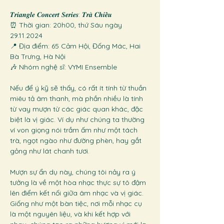
𝑻𝒓𝒊𝒂𝒏𝒈𝒍𝒆 𝑪𝒐𝒏𝒄𝒆𝒓𝒕 𝑺𝒆𝒓𝒊𝒆𝒔: 𝑻𝒓𝒂̀ 𝑪𝒉𝒊𝒆̂̀𝒖
⏰ Thời gian: 20h00, thứ Sáu ngày 
29.11.2024
📍 Địa điểm: 65 Cảm Hội, Đống Mác, Hai 
Bà Trưng, Hà Nội
🎶 Nhóm nghệ sĩ: VYMI Ensemble 
Nếu để ý kỹ sẽ thấy, có rất ít tính từ thuần 
miêu tả âm thanh, mà phần nhiều là tính 
từ vay mượn từ các giác quan khác, đặc 
biệt là vị giác. Ví dụ như chúng ta thường 
ví von giọng nói trầm ấm như một tách 
trà, ngọt ngào như đường phèn, hay gắt 
gỏng như lát chanh tươi. 
Mượn sự ẩn dụ này, chúng tôi nảy ra ý 
tưởng là về một hòa nhạc thực sự tô đậm 
lên điểm kết nối giữa âm nhạc và vị giác. 
Giống như một bàn tiệc, nơi mỗi nhạc cụ 
là một nguyên liệu, và khi kết hợp với 