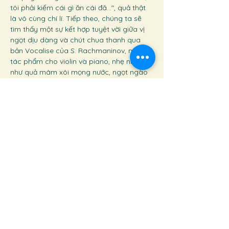
tôi phải kiếm cái gì ăn cái đã...", quả thật 
là vô cùng chí lí. Tiếp theo, chúng ta sẽ 
tìm thấy một sự kết hợp tuyệt vời giữa vị 
ngọt dịu dàng và chút chua thanh qua 
bản Vocalise của S. Rachmaninov, một 
tác phẩm cho violin và piano, nhẹ nhàng 
như quả mâm xôi mọng nước, ngọt ngào 
mà lại thanh thoát. Cuối cùng, chúng ta 
sẽ bước vào một không gian đầy đặn, 
tưng bừng của một chiếc bánh gato 
khổng lồ trong bản Piano Quartet in G 
minor, K. 478 của W. A. Mozart, với những 
lớp âm thanh hoà quyện như từng lớp 
kem mềm mại, đầy hương vị.
Chào mừng sự trở lại của nhóm nghệ sĩ 
trẻ VYMI Ensemble với sự tham gia của 
oboist Lê Anh Ba, violinist Leeel Kwak, 
violist Huỳnh Sáng, cellist Nguyễn Minh 
Hồng, cellist Vũ Mạnh Kiên, pianist Đỗ 
Bằng An cùng 2 nghệ sĩ - người hướng 