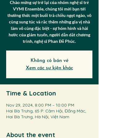
Chào mừng sự trở lại của nhóm nghệ sĩ trẻ
VYMI Ensemble, chúng tôi mời bạn tới
thưởng thức một buổi trà chiều ngọt ngào, vô
cùng sung túc và rắc thêm những gia vị nhà
làm vô cùng đặc biệt - sự hóm hỉnh và hài
hước của giám tuyển, người dẫn dắt chương
trình, nghệ sĩ Phan Đỗ Phúc.​
Không có bán vé
Xem các sự kiện khác
Time & Location
Nov 29, 2024, 8:00 PM – 10:00 PM
Hai Bà Trưng, 65 P. Cảm Hội, Đống Mác,
Hai Bà Trưng, Hà Nội, Việt Nam
About the event