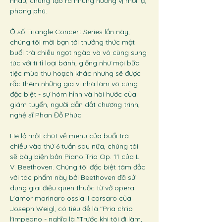
nhau, chúng tạo ra những hương vị mới lạ, 
phong phú. 
Ở số Triangle Concert Series lần này, 
chúng tôi mời bạn tới thưởng thức một 
buổi trà chiều ngọt ngào và vô cùng sung 
túc với ti tỉ loại bánh, giống như mọi bữa 
tiệc mùa thu hoạch khác nhưng sẽ được 
rắc thêm những gia vị nhà làm vô cùng 
đặc biệt - sự hóm hỉnh và hài hước của 
giám tuyển, người dẫn dắt chương trình, 
nghệ sĩ Phan Đỗ Phúc. 
Hé lộ một chút về menu của buổi trà 
chiều vào thứ 6 tuần sau nữa, chúng tôi 
sẽ bày biện bản Piano Trio Op. 11 của L. 
V. Beethoven. Chúng tôi đặc biệt tâm đắc 
với tác phẩm này bởi Beethoven đã sử 
dụng giai điệu quen thuộc từ vở opera 
L'amor marinaro ossia Il corsaro của 
Joseph Weigl, có tiêu đề là "Pria ch'io 
l'impegno - nghĩa là "Trước khi tôi đi làm, 