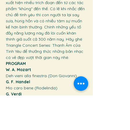
xuất hiện nhiều trích đoạn đến từ các tác 
phẩm "khủng" đến thế. Có lẽ khi nhắc đến 
chủ đề tình yêu thì con người ta lại say 
sưa, hùng hồn và có nhiều tâm sự muốn 
kể hơn bình thường. Chính những yếu tố 
đầy năng lượng này đã lôi cuốn khán 
thính giả suốt cả 300 năm nay. Hãy ghé 
Triangle Concert Series: Thanh Âm của 
Tình Yêu để thưởng thức những bản nhạc 
có vẻ đẹp vượt thời gian này nhé.
PROGRAM
W. A. Mozart
Deh vieni alla finestra (Don Giovanni)
G. F. Handel
Mio caro bene (Rodelinda)
G. Verdi
De miei bollenti spiriti (La Traviata)
Caro nome (Rigoletto)
G. Puccini
Quando m’en vo (La Bohème)
M. Glinka