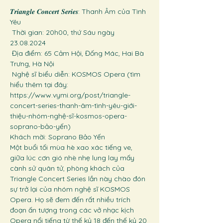
𝑻𝒓𝒊𝒂𝒏𝒈𝒍𝒆 𝑪𝒐𝒏𝒄𝒆𝒓𝒕 𝑺𝒆𝒓𝒊𝒆𝒔: Thanh Âm của Tình 
Yêu
 Thời gian: 20h00, thứ Sáu ngày 
23.08.2024
 Địa điểm: 65 Cảm Hội, Đống Mác, Hai Bà 
Trưng, Hà Nội
 Nghệ sĩ biểu diễn: KOSMOS Opera (tìm 
hiểu thêm tại đây: 
https://www.vymi.org/post/triangle-
concert-series-thanh-âm-tình-yêu-giới-
thiệu-nhóm-nghệ-sĩ-kosmos-opera-
soprano-bảo-yến)
Khách mời: Soprano Bảo Yến
Một buổi tối mùa hè xao xác tiếng ve, 
giữa lúc cơn gió nhè nhẹ lung lay mấy 
cành sử quân tử, phòng khách của 
Triangle Concert Series lần này chào đón 
sự trở lại của nhóm nghệ sĩ KOSMOS 
Opera. Họ sẽ đem đến rất nhiều trích 
đoạn ấn tượng trong các vở nhạc kịch 
Opera nổi tiếng từ thế kỷ 18 đến thế kỷ 20 