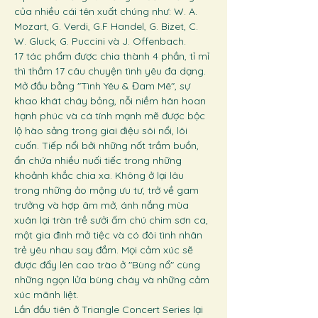
của nhiều cái tên xuất chúng như: W. A. 
Mozart, G. Verdi, G.F Handel, G. Bizet, C. 
W. Gluck, G. Puccini và J. Offenbach.
17 tác phẩm được chia thành 4 phần, tỉ mỉ 
thì thầm 17 câu chuyện tình yêu đa dạng. 
Mở đầu bằng "Tình Yêu & Đam Mê", sự 
khao khát cháy bỏng, nỗi niềm hân hoan 
hạnh phúc và cá tính mạnh mẽ được bộc 
lộ hào sảng trong giai điệu sôi nổi, lôi 
cuốn. Tiếp nổi bởi những nốt trầm buồn, 
ẩn chứa nhiều nuối tiếc trong những 
khoảnh khắc chia xa. Không ở lại lâu 
trong những ảo mộng ưu tư, trở về gam 
trưởng và hợp âm mở, ánh nắng mùa 
xuân lại tràn trề sưởi ấm chú chim sơn ca, 
một gia đình mở tiệc và có đôi tình nhân 
trẻ yêu nhau say đắm. Mọi cảm xúc sẽ 
được đẩy lên cao trào ở "Bùng nổ" cùng 
những ngọn lửa bùng cháy và những cảm 
xúc mãnh liệt.
Lần đầu tiên ở Triangle Concert Series lại 