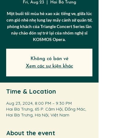
Fri, Aug 23
  |  
Hai Bà Trưng
Một buổi tối mùa hè xao xác tiếng ve, giữa lúc
cơn gió nhè nhẹ lung lay mấy cành sử quân tử,
phòng khách của Triangle Concert Series lần
này chào đón sự trở lại của nhóm nghệ sĩ
KOSMOS Opera.
Không có bán vé
Xem các sự kiện khác
Time & Location
Aug 23, 2024, 8:00 PM – 9:30 PM
Hai Bà Trưng, 65 P. Cảm Hội, Đống Mác,
Hai Bà Trưng, Hà Nội, Việt Nam
About the event