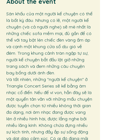
About the event
Sân khấu của một người kể chuyện có thể 
là bất kỳ đâu. Nhưng có lẽ, một người kể 
chuyện (và cả người nghe) sẽ mê nhất là 
những chiếc sofa mềm mại, đủ gần để có 
thể với tay bật lên chiếc đèn vàng ấm áp 
và cạnh một khung cửa sổ dịu gió về 
đêm. Trong khung cảnh tràn ngập tự sự, 
người kể chuyện bắt đầu lật giở những 
trang sách và đem những câu chuyện 
bay bổng dưới ánh đèn. 
Và tất nhiên, những "người kể chuyện" ở 
Triangle Concert Series sẽ kể bằng âm 
nhạc cổ điển. Nếu để ví von, hẳn đây sẽ là 
một quyển tản văn với những mẩu chuyện 
được tuyển chọn từ nhiều không thời gian 
đa dạng, nơi âm nhạc đang được vang 
lên ở nhiều hình hài, được lắng nghe bởi 
nhiều lăng kính. Không chứa đựng nhiều 
sự kịch tính, nhưng đầy ắp sự sống động 
và dạt dào cảm xúc. Có ai đó đang mải 