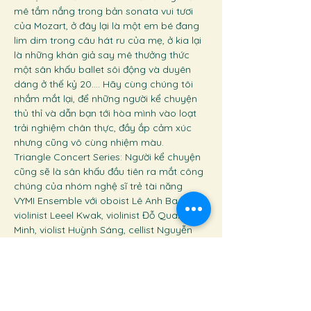
mê tắm nắng trong bản sonata vui tươi 
của Mozart, ở đây lại là một em bé đang 
lim dim trong câu hát ru của mẹ, ở kia lại 
là những khán giả say mê thưởng thức 
một sân khấu ballet sôi động và duyên 
dáng ở thế kỷ 20.... Hãy cùng chúng tôi 
nhắm mắt lại, để những người kể chuyện 
thủ thỉ và dẫn bạn tới hòa mình vào loạt 
trải nghiệm chân thực, đầy ắp cảm xúc 
nhưng cũng vô cùng nhiệm màu. 
Triangle Concert Series: Người kể chuyện 
cũng sẽ là sân khấu đầu tiên ra mắt công 
chúng của nhóm nghệ sĩ trẻ tài năng 
VYMI Ensemble với oboist Lê Anh Ba, 
violinist Leeel Kwak, violinist Đỗ Quang 
Minh, violist Huỳnh Sáng, cellist Nguyễn 
Minh Hồng, cellist Vũ Mạnh Kiên, pianist 
Đỗ Bằng An cùng 2 nghệ sĩ - người hướng 
dẫn của nhóm là pianist Liao Hsin-Chiao 
và Cellist Phan Đỗ Phúc.
Ấm áp, đa dạng và thú vị là những chúng 