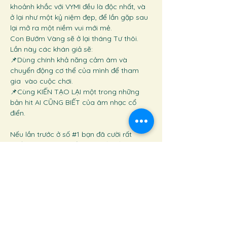
khoảnh khắc với VYMI đều là độc nhất, và 
ở lại như một kỷ niệm đẹp, để lần gặp sau 
lại mở ra một niềm vui mới mẻ. 
Con Bướm Vàng sẽ ở lại tháng Tư thôi. 
Lần này các khán giả sẽ:
📌Dùng chính khả năng cảm âm và 
chuyển động cơ thể của mình để tham 
gia  vào cuộc chơi. 
📌Cùng KIẾN TẠO LẠI một trong những 
bản hit AI CŨNG BIẾT của âm nhạc cổ 
điển.
Nếu lần trước ở số 
#1
 bạn đã cười rất 
nhiều, hẹn gặp lại để cùng viết tiếp câu 
chuyện. Nếu bạn lỡ hẹn, đây là dịp để 
bước vào cuộc chơi lần đầu tiên. 
Nếu bạn vui với cảm giác được chơi nhạc 
cùng nhau, được cười cùng những người 
mình chưa từng gặp, được mang về một 
kỷ niệm mà chẳng biết diễn tả thế nào 