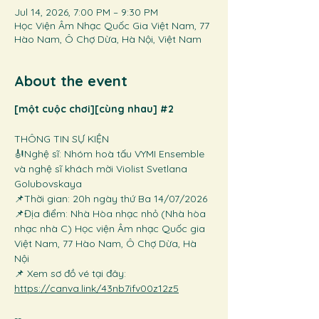
Jul 14, 2026, 7:00 PM – 9:30 PM
Học Viện Âm Nhạc Quốc Gia Việt Nam, 77
Hào Nam, Ô Chợ Dừa, Hà Nội, Việt Nam
About the event
[một cuộc chơi][cùng nhau] 
#2
THÔNG TIN SỰ KIỆN
🎻Nghệ sĩ: Nhóm hoà tấu VYMI Ensemble 
và nghệ sĩ khách mời Violist Svetlana 
Golubovskaya
📌Thời gian: 20h ngày thứ Ba 14/07/2026 
📌Địa điểm: Nhà Hòa nhạc nhỏ (Nhà hòa 
nhạc nhà C) Học viện Âm nhạc Quốc gia 
Việt Nam, 77 Hào Nam, Ô Chợ Dừa, Hà 
Nội
📌 Xem sơ đồ vé tại đây: 
https://canva.link/43nb7ifv00z12z5
--