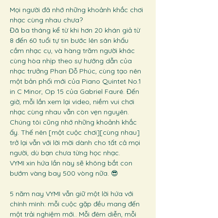
Mọi người đã nhớ những khoảnh khắc chơi 
nhạc cùng nhau chưa? 
Đã ba tháng kể từ khi hơn 20 khán giả từ 
8 đến 60 tuổi tự tin bước lên sân khấu 
cầm nhạc cụ, và hàng trăm người khác 
cùng hòa nhịp theo sự hướng dẫn của 
nhạc trưởng Phan Đỗ Phúc, cùng tạo nên 
một bản phối mới của Piano Quintet No.1 
in C Minor, Op 15 của Gabriel Fauré. Đến 
giờ, mỗi lần xem lại video, niềm vui chơi 
nhạc cùng nhau vẫn còn vẹn nguyên.  
Chúng tôi cũng nhớ những khoảnh khắc 
ấy. Thế nên [một cuộc chơi][cùng nhau] 
trở lại vẫn với lời mời dành cho tất cả mọi 
người, dù bạn chưa từng học nhạc. 
VYMI xin hứa lần này sẽ không bắt con 
bướm vàng bay 500 vòng nữa. 😎
5 năm nay VYMI vẫn giữ một lời hứa với 
chính mình: mỗi cuộc gặp đều mang đến 
một trải nghiệm mới.. Mỗi đêm diễn, mỗi 