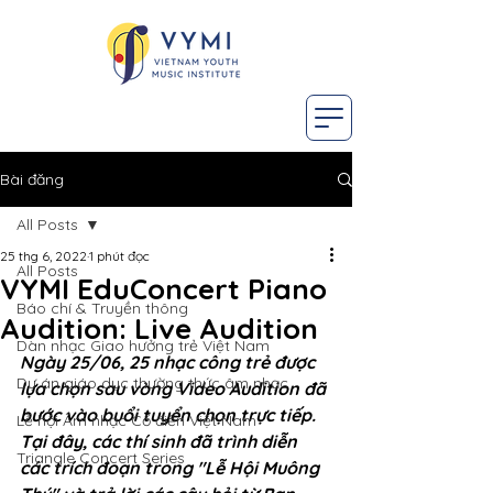
Bài đăng
All Posts
25 thg 6, 2022
1 phút đọc
All Posts
VYMI EduConcert Piano
Báo chí & Truyền thông
Audition: Live Audition
Dàn nhạc Giao hưởng trẻ Việt Nam
Ngày 25/06, 25 nhạc công trẻ được 
Dự án giáo dục thường thức âm nhạc
lựa chọn sau vòng Video Audition đã 
bước vào buổi tuyển chọn trực tiếp. 
Lễ hội Âm nhạc Cổ điển Việt Nam
Tại đây, các thí sinh đã trình diễn 
Triangle Concert Series
các trích đoạn trong "Lễ Hội Muông 