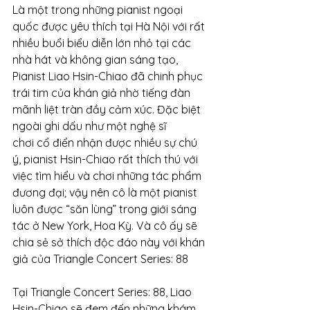
Là một trong những pianist ngoại 
quốc được yêu thích tại Hà Nội với rất 
nhiều buổi biểu diễn lớn nhỏ tại các 
nhà hát và không gian sáng tạo, 
Pianist Liao Hsin-Chiao đã chinh phục 
trái tim của khán giả nhờ tiếng đàn 
mãnh liệt tràn đầy cảm xúc. Đặc biệt 
ngoài ghi dấu như một nghệ sĩ 
chơi cổ điển nhận được nhiều sự chú 
ý, pianist Hsin-Chiao rất thích thú với 
việc tìm hiểu và chơi những tác phẩm 
đương đại; vậy nên cô là một pianist 
luôn được “săn lùng” trong giới sáng 
tác ở New York, Hoa Kỳ. Và cô ấy sẽ 
chia sẻ sở thích độc đáo này với khán 
giả của Triangle Concert Series: 88
Tại Triangle Concert Series: 88, Liao 
Hsin-Chiao sẽ đem đến những khám 