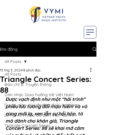
Bài đăng
All Posts
15 thg 5, 2024
8 phút đọc
All Posts
Triangle Concert Series:
Báo chí & Truyền thông
88
Dàn nhạc Giao hưởng trẻ Việt Nam
Được vạch định như một “hải trình” 
Dự án giáo dục thường thức âm nhạc
phiêu lưu tương đối mạo hiểm và vô 
cùng mới lạ, xen lẫn sự hồi hộp, tò 
Lễ hội Âm nhạc Cổ điển Việt Nam
mò dành cho khán giả, Triangle 
Triangle Concert Series
Concert Series: 88 sẽ khai mở cảm 