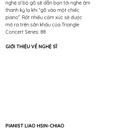
nghệ sĩ bộ gõ sẽ dẫn bạn tới nghe âm 
thanh kỳ lạ khi “gõ vào một chiếc 
piano”. Rất nhiều cảm xúc sẽ được 
mở ra trên sân khấu của Triangle 
Concert Series: 88
GIỚI THIỆU VỀ NGHỆ SĨ
PIANIST LIAO HSIN-CHIAO