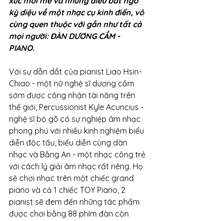
xúc mới mẻ và những điều bất ngờ 
kỳ diệu về một nhạc cụ kinh điển, vô 
cùng quen thuộc với gần như tất cả 
mọi người: ĐÀN DƯƠNG CẦM - 
PIANO. 
Với sự dẫn dắt của pianist Liao Hsin-
Chiao - một nữ nghệ sĩ dương cầm 
sớm được công nhận tài năng trên 
thế giới, Percussionist Kyle Acuncius - 
nghệ sĩ bộ gõ có sự nghiệp âm nhạc 
phong phú với nhiều kinh nghiệm biểu 
diễn độc tấu, biểu diễn cùng dàn 
nhạc và Bằng An - một nhạc công trẻ 
với cách lý giải âm nhạc rất riêng. Họ 
sẽ chơi nhạc trên một chiếc grand 
piano và cả 1 chiếc TOY Piano, 2 
pianist sẽ đem đến những tác phẩm 
được chơi bằng 88 phím đàn còn 