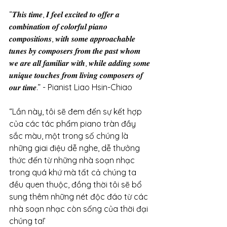
“𝑻𝒉𝒊𝒔 𝒕𝒊𝒎𝒆, 𝑰 𝒇𝒆𝒆𝒍 𝒆𝒙𝒄𝒊𝒕𝒆𝒅 𝒕𝒐 𝒐𝒇𝒇𝒆𝒓 𝒂 
𝒄𝒐𝒎𝒃𝒊𝒏𝒂𝒕𝒊𝒐𝒏 𝒐𝒇 𝒄𝒐𝒍𝒐𝒓𝒇𝒖𝒍 𝒑𝒊𝒂𝒏𝒐 
𝒄𝒐𝒎𝒑𝒐𝒔𝒊𝒕𝒊𝒐𝒏𝒔, 𝒘𝒊𝒕𝒉 𝒔𝒐𝒎𝒆 𝒂𝒑𝒑𝒓𝒐𝒂𝒄𝒉𝒂𝒃𝒍𝒆 
𝒕𝒖𝒏𝒆𝒔 𝒃𝒚 𝒄𝒐𝒎𝒑𝒐𝒔𝒆𝒓𝒔 𝒇𝒓𝒐𝒎 𝒕𝒉𝒆 𝒑𝒂𝒔𝒕 𝒘𝒉𝒐𝒎 
𝒘𝒆 𝒂𝒓𝒆 𝒂𝒍𝒍 𝒇𝒂𝒎𝒊𝒍𝒊𝒂𝒓 𝒘𝒊𝒕𝒉, 𝒘𝒉𝒊𝒍𝒆 𝒂𝒅𝒅𝒊𝒏𝒈 𝒔𝒐𝒎𝒆 
𝒖𝒏𝒊𝒒𝒖𝒆 𝒕𝒐𝒖𝒄𝒉𝒆𝒔 𝒇𝒓𝒐𝒎 𝒍𝒊𝒗𝒊𝒏𝒈 𝒄𝒐𝒎𝒑𝒐𝒔𝒆𝒓𝒔 𝒐𝒇 
𝒐𝒖𝒓 𝒕𝒊𝒎𝒆.” - Pianist Liao Hsin-Chiao
“Lần này, tôi sẽ đem đến sự kết hợp 
của các tác phẩm piano tràn đầy 
sắc màu, một trong số chúng là 
những giai điệu dễ nghe, dễ thưởng 
thức đến từ những nhà soạn nhạc 
trong quá khứ mà tất cả chúng ta 
đều quen thuộc, đồng thời tôi sẽ bổ 
sung thêm những nét độc đáo từ các 
nhà soạn nhạc còn sống của thời đại 
chúng ta!’