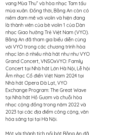
vang Mùa Thu” và hòa nhạc Tam tấu 
mùa xuân. Đồng thời, Bằng An còn có 
niềm đam mê với violin và hiện đang 
là thành viên của bè violin 1 của Dàn 
nhạc Giao hưởng Trẻ Việt Nam (VYO). 
Bằng An đã tham gia biểu diễn cùng 
với VYO trong các chương trình hòa 
nhạc lớn ở nhiều nhà hát như như VYO 
Grand Concert, VNSOxVYO: Family 
Concert tại Nhà hát Lớn Hà Nội, Lễ hội 
Âm nhạc Cổ điển Việt Nam 2024 tại 
Nhà hát Opera Đà Lạt, VYO 
Exchange Program: The Great Wave 
tại Nhà hát Hồ Gươm và chuỗi hòa 
nhạc cộng đồng trong năm 2022 và 
2023 tại các địa điểm công cộng, văn 
hóa sáng tại tại Hà Nội.
Một vài thành tích nổi bật Bằng An đã 