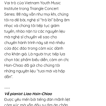
Vai trò của Vietnam Youth Music 
Institute trong Triangle Concert 
Series: 88 này vẫn như mọi khi, chúng 
tôi ra đề bài, nghệ sĩ “trả lời” bằng âm 
nhạc và chúng tôi tiếp tục giám 
tuyển, nhào nặn từ các nguyên liệu 
mà nghệ sĩ chuyển về sao cho 
chuyến hành trình này sẽ mở nhiều 
cửa độc đáo trong cảm xúc dành 
cho khán giả. Là người trực tiếp lựa 
chọn tác phẩm biểu diễn, cảm ơn chị 
Hsin-Chiao đã gửi cho chúng tôi 
những nguyên liệu “tươi mới và hấp 
dẫn”.
----
Về pianist Liao Hsin-Chiao
Được yêu mến bởi tiếng đàn mãnh liệt 
cảm xúc mà vẫn đầy sự ấm áp chân 