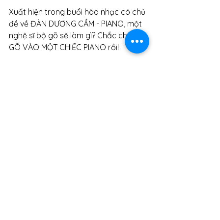
Xuất hiện trong buổi hòa nhạc có chủ 
đề về ĐÀN DƯƠNG CẦM - PIANO, một 
nghệ sĩ bộ gõ sẽ làm gì? Chắc chắn là 
GÕ VÀO MỘT CHIẾC PIANO rồi!
“Những tác phẩm có tính độc đáo và 
ít người biết đến khi nhắc đến độc 
tấu piano. Khán giả sẽ được nghe 
một loạt âm thanh LẠ và thấy được 