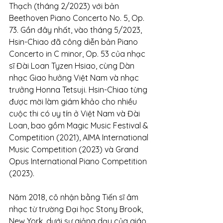
Thạch (tháng 2/2023) với bản 
Beethoven Piano Concerto No. 5, Op. 
73. Gần đây nhất, vào tháng 5/2023, 
Hsin-Chiao đã công diễn bản Piano 
Concerto in C minor, Op. 53 của nhạc 
sĩ Đài Loan Tyzen Hsiao, cùng Dàn 
nhạc Giao hưởng Việt Nam và nhạc 
trưởng Honna Tetsuji. Hsin-Chiao từng 
được mời làm giám khảo cho nhiều 
cuộc thi có uy tín ở Việt Nam và Đài 
Loan, bao gồm Magic Music Festival & 
Competition (2021), AIMA International 
Music Competition (2023) và Grand 
Opus International Piano Competition 
(2023).
Năm 2018, cô nhận bằng Tiến sĩ âm 
nhạc từ trường Đại học Stony Brook, 
New York, dưới sự giảng dạy của giáo 