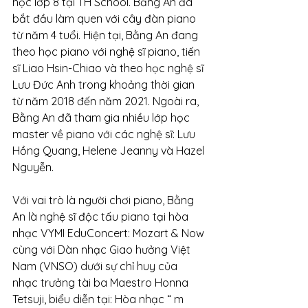
học lớp 8 tại TH School. Bằng An đã 
bắt đầu làm quen với cây đàn piano 
từ năm 4 tuổi. Hiện tại, Bằng An đang 
theo học piano với nghệ sĩ piano, tiến 
sĩ Liao Hsin-Chiao và theo học nghệ sĩ 
Lưu Đức Anh trong khoảng thời gian 
từ năm 2018 đến năm 2021. Ngoài ra, 
Bằng An đã tham gia nhiều lớp học 
master về piano với các nghệ sĩ: Lưu 
Hồng Quang, Helene Jeanny và Hazel 
Nguyễn.
Với vai trò là người chơi piano, Bằng 
An là nghệ sĩ độc tấu piano tại hòa 
nhạc VYMI EduConcert: Mozart & Now 
cùng với Dàn nhạc Giao hưởng Việt 
Nam (VNSO) dưới sự chỉ huy của 
nhạc trưởng tài ba Maestro Honna 
Tetsuji, biểu diễn tại: Hòa nhạc “ m 