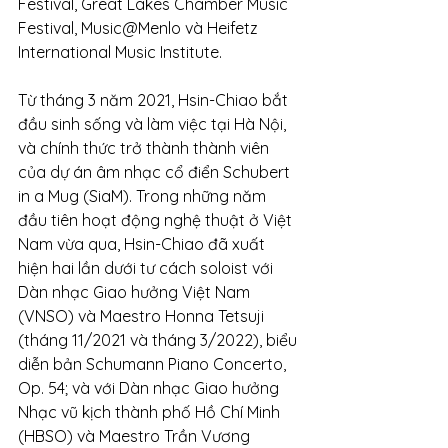
Festival, Great Lakes Chamber Music 
Festival, Music@Menlo và Heifetz 
International Music Institute.
Từ tháng 3 năm 2021, Hsin-Chiao bắt 
đầu sinh sống và làm việc tại Hà Nội, 
và chính thức trở thành thành viên 
của dự án âm nhạc cổ điển Schubert 
in a Mug (SiaM). Trong những năm 
đầu tiên hoạt động nghệ thuật ở Việt 
Nam vừa qua, Hsin-Chiao đã xuất 
hiện hai lần dưới tư cách soloist với 
Dàn nhạc Giao hưởng Việt Nam 
(VNSO) và Maestro Honna Tetsuji 
(tháng 11/2021 và tháng 3/2022), biểu 
diễn bản Schumann Piano Concerto, 
Op. 54; và với Dàn nhạc Giao hưởng 
Nhạc vũ kịch thành phố Hồ Chí Minh 
(HBSO) và Maestro Trần Vương 