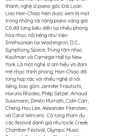
thành, nghệ sĩ piano gốc Đài Loan 
Liao Hsin-Chiao hiện được xem là một 
trong những tài năng piano sáng giá. 
Cô đã từng biểu diễn tại nhiều phòng 
hòa nhạc nổi tiếng như Viện 
Smithsonian tại Washington, D.C., 
Symphony Space, Trung tâm nhạc 
Kaufman và Carnegie Hall tại New 
York. Là một nghệ sĩ am hiểu và đam 
mê nhạc thính phòng, Hsin-Chiao đã 
từng hợp tác với nhiều nghệ sĩ nổi 
tiếng, bao gồm Jennifer Frautschi, 
Harumi Rhodes, Philip Setzer, Arnaud 
Sussmann, Dimitri Murrath, Colin Carr, 
Cheng-Hou Lee, Alexander Fiterstein, 
và Carol Wincenc. Cô từng tham dự 
các festival danh giá như Icicle Creek 
Chamber Festival, Olympic Music 