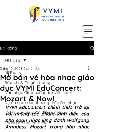
Bài đăng
All Posts
3 thg 10, 2023
2 phút đọc
All Posts
Mở bán vé hòa nhạc giáo
Báo chí & Truyền thông
dục VYMI EduConcert:
Dàn nhạc Giao hưởng trẻ Việt Nam
Mozart & Now!
Dự án giáo dục thường thức âm nhạc
VYMI EduConcert chính thức trở lại 
Lễ hội Âm nhạc Cổ điển Việt Nam
với những tác phẩm kinh điển của 
nhà soạn nhạc lừng danh Wolfgang 
Triangle Concert Series
Amadeus Mozart trong hòa nhạc 