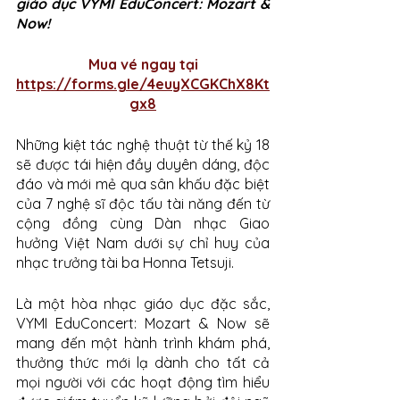
giáo dục VYMI EduConcert: Mozart & 
Now! 
Mua vé ngay tại
https://forms.gle/4euyXCGKChX8Kt
gx8
Những kiệt tác nghệ thuật từ thế kỷ 18 
sẽ được tái hiện đầy duyên dáng, độc 
đáo và mới mẻ qua sân khấu đặc biệt 
của 7 nghệ sĩ độc tấu tài năng đến từ 
cộng đồng cùng Dàn nhạc Giao 
hưởng Việt Nam dưới sự chỉ huy của 
nhạc trưởng tài ba Honna Tetsuji.
Là một hòa nhạc giáo dục đặc sắc, 
VYMI EduConcert: Mozart & Now sẽ 
mang đến một hành trình khám phá, 
thưởng thức mới lạ dành cho tất cả 
mọi người với các hoạt động tìm hiểu 