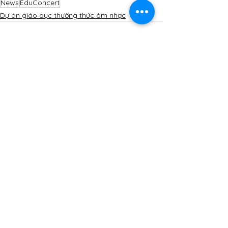
News
EduConcert
Dự án giáo dục thường thức âm nhạc
Xem tất cả
Bài đăng gần đây