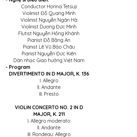
Conductor Honna Tetsuji
Violinist Đỗ Quang Minh
Violinist Nguyễn Ngân Hà
Violinist Dương Đức Minh
Flutist Nguyễn Hồng Khánh
Pianist Đỗ Bằng An
Pianist Lê Vũ Bảo Châu
Pianist Nguyễn Đức Kiên
Dàn nhạc Giao hưởng Việt Nam
- Program
DIVERTIMENTO IN D MAJOR, K. 136
I. Allegro
II. Andante
III. Presto
 VIOLIN CONCERTO NO. 2 IN D 
MAJOR, K. 211
I. Allegro moderato
II. Andante
III. Rondeau: Allegro