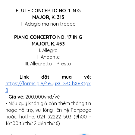
 FLUTE CONCERTO NO. 1 IN G 
MAJOR, K. 313
II. Adagio ma non troppo
 PIANO CONCERTO NO. 17 IN G 
MAJOR, K. 453
I. Allegro
II. Andante
III. Allegretto – Presto
- 
Link đặt mua vé: 
https://forms.gle/4euyXCGKChX8Ktgx
8
- 
Giá vé
: 200.000vnđ/vé
- Nếu quý khán giả cần thêm thông tin 
hoặc hỗ trợ, vui lòng liên hệ Fanpage 
hoặc hotline: 024 32222 503 (9h00 - 
16h00 từ thứ 2 đến thứ 6) 