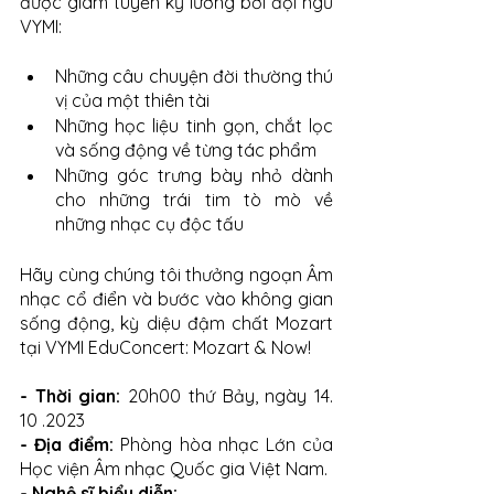
được giám tuyển kỹ lưỡng bởi đội ngũ 
VYMI: 
Những câu chuyện đời thường thú 
vị của một thiên tài 
Những học liệu tinh gọn, chắt lọc 
và sống động về từng tác phẩm
Những góc trưng bày nhỏ dành 
cho những trái tim tò mò về 
những nhạc cụ độc tấu
Hãy cùng chúng tôi thưởng ngoạn Âm 
nhạc cổ điển và bước vào không gian 
sống động, kỳ diệu đậm chất Mozart 
tại VYMI EduConcert: Mozart & Now! 
- Thời gian: 
20h00 thứ Bảy, ngày 14. 
10 .2023
- Địa điểm:
 Phòng hòa nhạc Lớn của 
Học viện Âm nhạc Quốc gia Việt Nam.
- Nghệ sĩ biểu diễn: