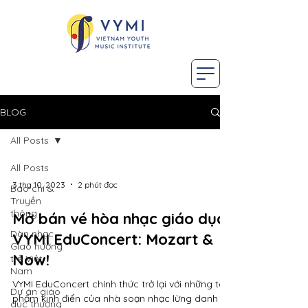
BLOG
All Posts
All Posts
3 thg 10, 2023
2 phút đọc
Báo chí &
Truyền
thông
Mở bán vé hòa nhạc giáo dục
Dàn nhạc
VYMI EduConcert: Mozart &
Giao hưởng
Now!
trẻ Việt
Nam
VYMI EduConcert chính thức trở lại với những tác
Dự án giáo
phẩm kinh điển của nhà soạn nhạc lừng danh
dục thường