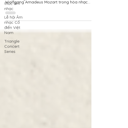
Wolfgang Amadeus Mozart trong hòa nhạc
thức âm
giáo...
nhạc
Lễ hội Âm
nhạc Cổ
điển Việt
Nam
Triangle
Concert
Series