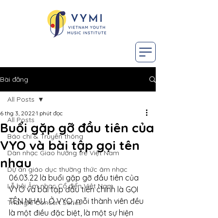
Bài đăng
All Posts
6 thg 3, 2022
1 phút đọc
All Posts
Buổi gặp gỡ đầu tiên của
Báo chí & Truyền thông
VYO và bài tập gọi tên
Dàn nhạc Giao hưởng trẻ Việt Nam
nhau
Dự án giáo dục thường thức âm nhạc
06.03.22 là buổi gặp gỡ đầu tiên của 
Lễ hội Âm nhạc Cổ điển Việt Nam
VYO và bài tập đầu tiên chính là GỌI 
TÊN NHAU. Ở VYO, mỗi thành viên đều 
Triangle Concert Series
là một điều đặc biệt, là một sự hiện 