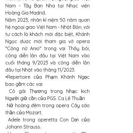
Nam - Tây Ban Nha tại Nhạc viện 
Hoàng Gia Madrid. 
Năm 2023, nhân kỉ niệm 50 năm quan 
hệ ngoại giao Việt Nam - Nhật Bản, với 
tư cách là khách mời đặc biệt, Khánh 
Ngọc được mời tham gia vở opera 
"Công nữ Anio" trong vai Thầy bói, 
công diễn lần đầu tại Việt Nam vào 
cuối tháng 9/2023 và công diễn lần 
đầu tại Nhật vào tháng 11/2023. 
•Repertoire của Phạm Khánh Ngọc 
bao gồm các vai:
 Cô gái Thương trong Nhạc kich 
Người giữ cồn của PGS. Ca Lê Thuần
 Nữ hoàng đêm trong opera Cây sáo 
thần của Mozart.
 Adele trong operetta Con Dơi của 
Johann Strauss.