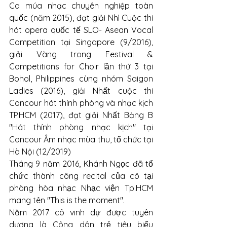
Ca múa nhạc chuyên nghiệp toàn 
quốc (năm 2015), đạt giải Nhì Cuộc thi 
hát opera quốc tế SLO- Asean Vocal 
Competition tại Singapore (9/2016), 
giải Vàng trong Festival & 
Competitions for Choir lần thứ 3 tại 
Bohol, Philippines cùng nhóm Saigon 
Ladies (2016), giải Nhất cuộc thi 
Concour hát thính phòng và nhạc kịch 
TP.HCM (2017), đạt giải Nhất Bảng B 
"Hát thính phòng nhạc kịch" tại 
Concour Âm nhạc mùa thu, tổ chức tại 
Hà Nội (12/2019)
Tháng 9 năm 2016, Khánh Ngọc đã tổ 
chức thành công recital của cô tại 
phòng hòa nhạc Nhạc viện Tp.HCM 
mang tên "This is the moment". 
Năm 2017 cô vinh dự được tuyên 
dương là Công dân trẻ tiêu biểu 