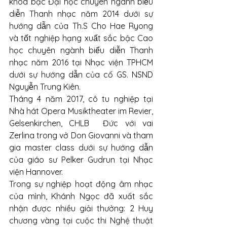
khoa bậc Đại học chuyên ngành biểu 
diễn Thanh nhạc năm 2014 dưới sự 
hướng dẫn của Th.S Cho Hae Ryong 
và tốt nghiệp hạng xuất sắc bậc Cao 
học chuyên ngành biểu diễn Thanh 
nhạc năm 2016 tại Nhạc viện TPHCM 
dưới sự hướng dẫn của cố GS. NSND 
Nguyễn Trung Kiên. 
Tháng 4 năm 2017, cô tu nghiệp tại 
Nhà hát Opera Musiktheater im Revier, 
Gelsenkirchen, CHLB  Đức với vai 
Zerlina trong vở Don Giovanni và tham 
gia master class dưới sự hướng dẫn 
của giáo sư Pelker Gudrun tại Nhạc 
viện Hannover.
Trong sự nghiệp hoạt động âm nhạc 
của mình, Khánh Ngọc đã xuất sắc 
nhận được nhiều giải thưởng: 2 Huy 
chương vàng tại cuộc thi Nghệ thuật 