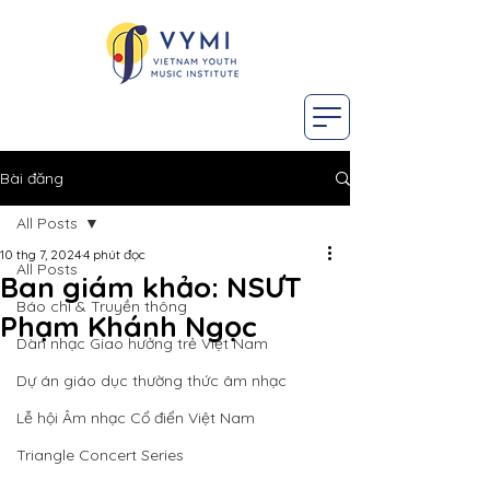
Bài đăng
All Posts
10 thg 7, 2024
4 phút đọc
All Posts
Ban giám khảo: NSƯT
Báo chí & Truyền thông
Phạm Khánh Ngọc
Dàn nhạc Giao hưởng trẻ Việt Nam
Dự án giáo dục thường thức âm nhạc
Lễ hội Âm nhạc Cổ điển Việt Nam
Triangle Concert Series