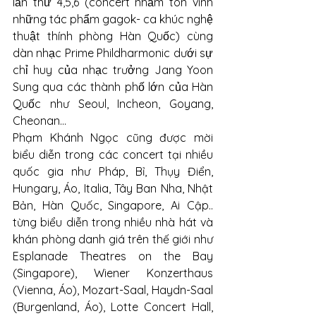
lần thứ 4,5,6 (concert nhằm tôn vinh 
những tác phẩm gagok- ca khúc nghệ 
thuật thính phòng Hàn Quốc) cùng 
dàn nhạc Prime Phildharmonic dưới sự 
chỉ huy của nhạc trưởng Jang Yoon 
Sung qua các thành phố lớn của Hàn 
Quốc như Seoul, Incheon, Goyang, 
Cheonan…
Phạm Khánh Ngọc cũng được mời 
biểu diễn trong các concert tại nhiều 
quốc gia như Pháp, Bỉ, Thụy Điển, 
Hungary, Áo, Italia, Tây Ban Nha, Nhật 
Bản, Hàn Quốc, Singapore, Ai Cập.. 
từng biểu diễn trong nhiều nhà hát và 
khán phòng danh giá trên thế giới như 
Esplanade Theatres on the Bay 
(Singapore), Wiener Konzerthaus 
(Vienna, Áo), Mozart-Saal, Haydn-Saal 
(Burgenland, Áo), Lotte Concert Hall, 