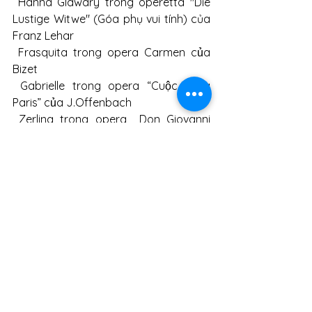
 Hanna Glawary trong operetta "Die 
Lustige Witwe" (Góa phụ vui tính) của 
Franz Lehar
 Frasquita trong opera Carmen của 
Bizet
 Gabrielle trong opera “Cuộc sống 
Paris” của J.Offenbach
 Zerlina trong opera  Don Giovanni 
của Mozart
 Annchen  trong Opera "Der 
Freischutz"
 Thầy bói (special guest) trong opera 
"Công nữ Anio" của Trần Mạnh Hùng
Solo soprano trong Bản giao hưởng 
số 9 cun￼g d-moll của L. W. 
Beethoven.
Solo soprano trong Cantata “Carmina 
burana” của Carl Orff.
Giọng nữ cao màu sắc Phạm Khánh 