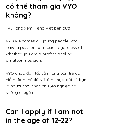
có thể tham gia VYO
không?
[Vui lòng xem Tiếng Việt bên dưới]
VYO welcomes all young people who
have a passion for music, regardless of
whether you are a professional or
amateur musician.
------------------------
VYO chào đón tất cả những bạn trẻ có
niềm đam mê đối với âm nhạc, bất kể bạn
là người chơi nhạc chuyên nghiệp hay
không chuyên.
Can I apply if I am not
in the age of 12-22?