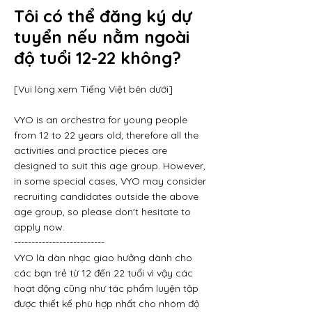
Tôi có thể đăng ký dự
tuyển nếu nằm ngoài
độ tuổi 12-22 không?
[Vui lòng xem Tiếng Việt bên dưới]
VYO is an orchestra for young people
from 12 to 22 years old; therefore all the
activities and practice pieces are
designed to suit this age group. However,
in some special cases, VYO may consider
recruiting candidates outside the above
age group, so please don't hesitate to
apply now.
--------------------------
VYO là dàn nhạc giao hưởng dành cho
các bạn trẻ từ 12 đến 22 tuổi vì vậy các
hoạt động cũng như tác phẩm luyện tập
được thiết kế phù hợp nhất cho nhóm độ