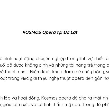
KOSMOS Opera tại Đà Lạt
hình hoạt động chuyên nghiệp trong lĩnh vực biểu di
tuổi đã được khẳng định và những tài năng trẻ trong 
về thanh nhạc. Niềm khát khao đam mê cháy bỏng, sự
oạt trong việc giới thiệu nghệ thuật opera đến gần hơ
h lập và hoạt động, Kosmos opera đã cho ra mắt nh
tín, giàu cảm xúc và có tính thẩm mỹ cao. Trong đó phả