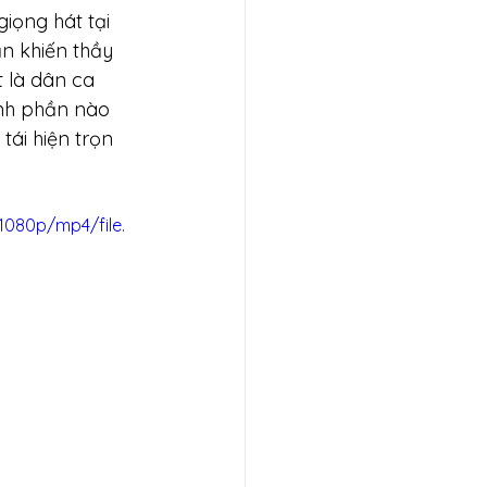
iọng hát tại 
n khiến thầy 
 là dân ca 
nh phần nào 
tái hiện trọn 
1080p/mp4/file.