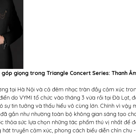
ẽ góp giọng trong Triangle Concert Series: Thanh Â
ợng tại Hà Nội và cả đêm nhạc tràn đầy cảm xúc tro
iển do VYMI tổ chức vào tháng 3 vừa rồi tại Đà Lạt, đ
sự tin tưởng và thấu hiểu vô cùng lớn. Chính vì vậy m
 đã gần như nhường toàn bộ không gian sáng tạo ch
 thỏa sức lựa chọn những tác phẩm thú vị nhất để đ
g hát truyền cảm xúc, phong cách biểu diễn chỉn chu -