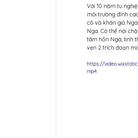
Với 10 năm tu nghiệ
môi trường đỉnh cao
cô và khán giả Nga 
Nga. Có thể nói ch
tâm hồn Nga, tinh t
vẹn 2 trích đoạn ma
https://video.wixsta
mp4