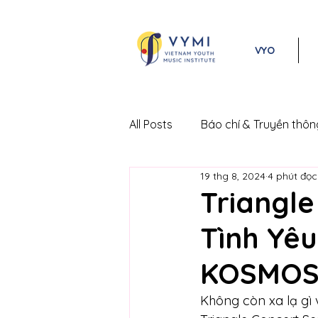
VYO
All Posts
Báo chí & Truyền thôn
19 thg 8, 2024
4 phút đọc
Lễ hội Âm nhạc Cổ điển Việt 
Triangle
Tình Yêu
KOSMOS 
Không còn xa lạ gì