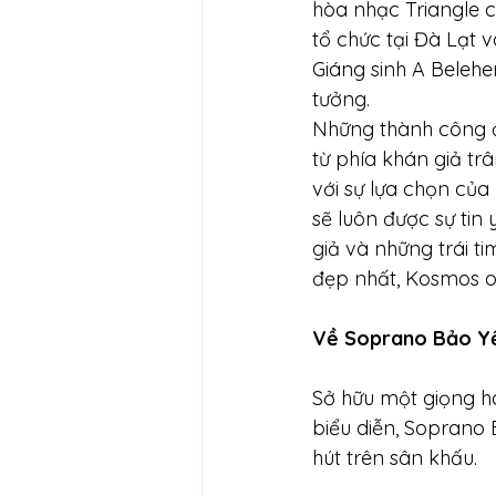
hòa nhạc Triangle c
tổ chức tại Đà Lạt 
Giáng sinh A Belehe
tưởng.
Những thành công đ
từ phía khán giả trâ
với sự lựa chọn củ
sẽ luôn được sự tin 
giả và những trái t
đẹp nhất, Kosmos o
Về Soprano Bảo Y
Sở hữu một giọng hát
biểu diễn, Soprano
hút trên sân khấu.