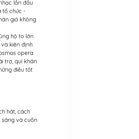
nhạc lần đầu 
 tổ chức - 
khán giả không 
ng hộ to lớn 
 và kiên định 
Kosmos opera 
i trợ, quí khán 
hững điều tốt 
ch hát, cách 
ả sáng và cuốn 