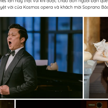
ries lần này thật vui khi được chào đón người bạn que
tuyệt vời của Kosmos opera và khách mời Soprano Bảo