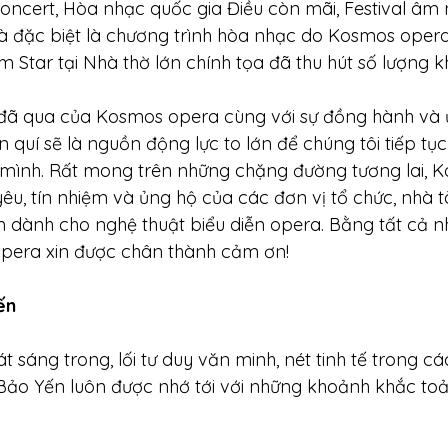
oncert, Hòa nhạc quốc gia Điều còn mãi, Festival âm 
và đặc biệt là chương trình hòa nhạc do Kosmos opera
m Star tại Nhà thờ lớn chính tọa đã thu hút số lượng 
ã qua của Kosmos opera cùng với sự đồng hành và ủ
n quí sẽ là nguồn động lực to lớn để chúng tôi tiếp tục
a mình. Rất mong trên những chặng đường tương lai, 
yêu, tín nhiệm và ủng hộ của các đơn vị tổ chức, nhà tà
im dành cho nghệ thuật biểu diễn opera. Bằng tất cả n
pera xin được chân thành cảm ơn!
ến
 sáng trong, lối tư duy văn minh, nét tinh tế trong cá
 Bảo Yến luôn được nhớ tới với những khoảnh khắc to