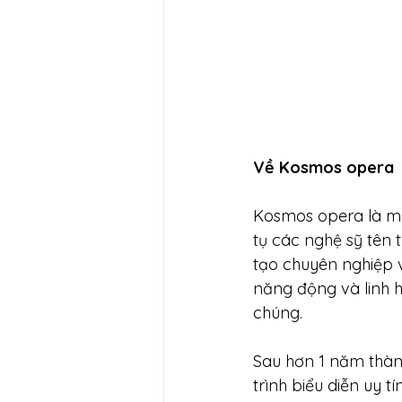
Về Kosmos opera
Kosmos opera là mô 
tụ các nghệ sỹ tên 
tạo chuyên nghiệp 
năng động và linh h
chúng.
Sau hơn 1 năm thàn
trình biểu diễn uy 