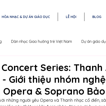
HÒA NHẠC & DỰ ÁN GIÁO DỤC
LỄ HỘI
BLOG
g
Dàn nhạc Giao hưởng trẻ Việt Nam
Dự án giáo d
Nam
Triangle Concert Series
 Concert Series: Thanh
 - Giới thiệu nhóm nghệ 
Opera & Soprano Bảo
 với những người yêu Opera và Thanh nhạc cổ điển, s