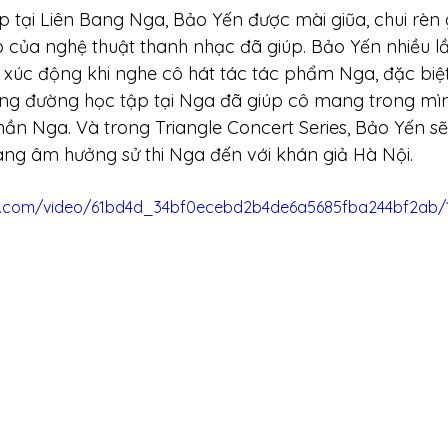
p tại Liên Bang Nga, Bảo Yến được mài giũa, chui rèn g
 của nghệ thuật thanh nhạc đã giúp. Bảo Yến nhiều lầ
xúc động khi nghe cô hát tác tác phẩm Nga, đặc biệt
ặng đường học tập tại Nga đã giúp cô mang trong mì
hần Nga. Và trong Triangle Concert Series, Bảo Yến sẽ 
ng âm hưởng sử thi Nga đến với khán giả Hà Nội. 
tic.com/video/61bd4d_34bf0ecebd2b4de6a5685fba244bf2ab/