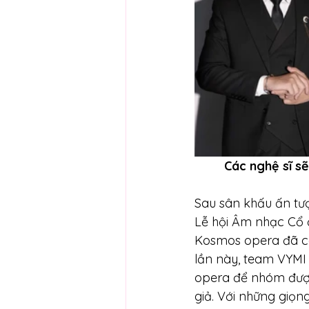
Các nghệ sĩ s
Sau sân khấu ấn tư
Lễ hội Âm nhạc Cổ đ
Kosmos opera đã có 
lần này, team VYMI
opera để nhóm được
giả. Với những giọn