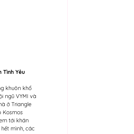
m Tình Yêu
ng khuôn khổ 
ội ngũ VYMI và 
à ở Triangle 
o Kosmos 
em tới khán 
 hết mình, các 