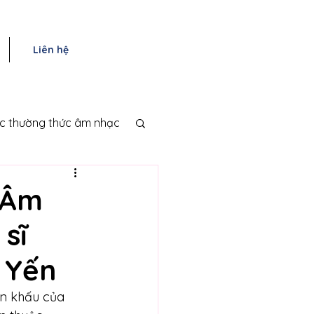
Liên hệ
ục thường thức âm nhạc
 Âm
sĩ
 Yến
ân khấu của 