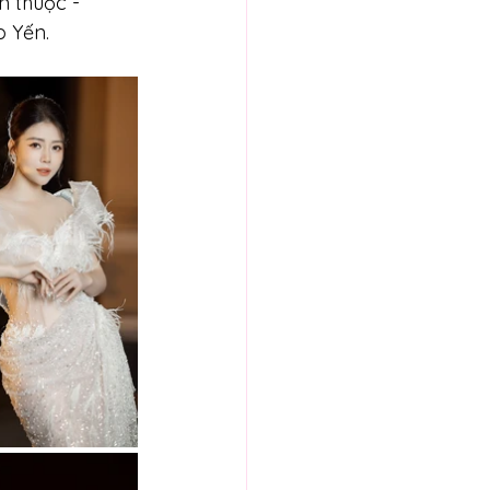
n thuộc - 
 Yến. 