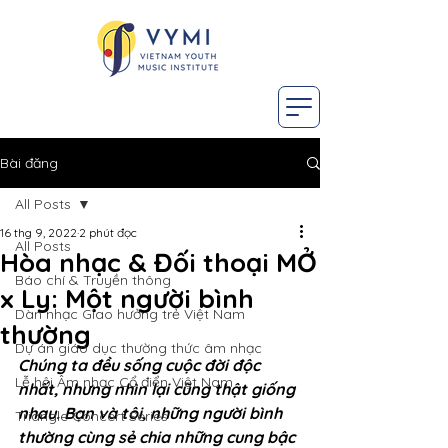
Bài đăng
All Posts
16 thg 9, 2022
2 phút đọc
All Posts
Hòa nhạc & Đối thoại MỞ
Báo chí & Truyền thông
x Ly: Một người bình
Dàn nhạc Giao hưởng trẻ Việt Nam
thường
Dự án giáo dục thường thức âm nhạc
Chúng ta đều sống cuộc đời độc 
Lễ hội Âm nhạc Cổ điển Việt Nam
nhất, nhưng nhìn lại cũng thật giống 
nhau. Bạn và tôi, những người bình 
Triangle Concert Series
thường cùng sẻ chia những cung bậc 