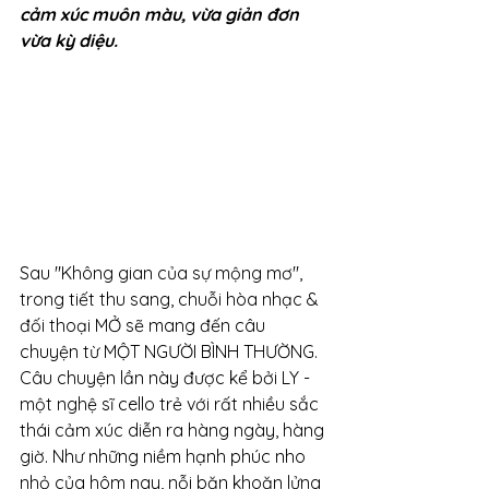
cảm xúc muôn màu, vừa giản đơn 
vừa kỳ diệu. 
Sau "Không gian của sự mộng mơ", 
trong tiết thu sang, chuỗi hòa nhạc & 
đối thoại MỞ sẽ mang đến câu 
chuyện từ MỘT NGƯỜI BÌNH THƯỜNG. 
Câu chuyện lần này được kể bởi LY - 
một nghệ sĩ cello trẻ với rất nhiều sắc 
thái cảm xúc diễn ra hàng ngày, hàng 
giờ. Như những niềm hạnh phúc nho 
nhỏ của hôm nay, nỗi băn khoăn lửng 