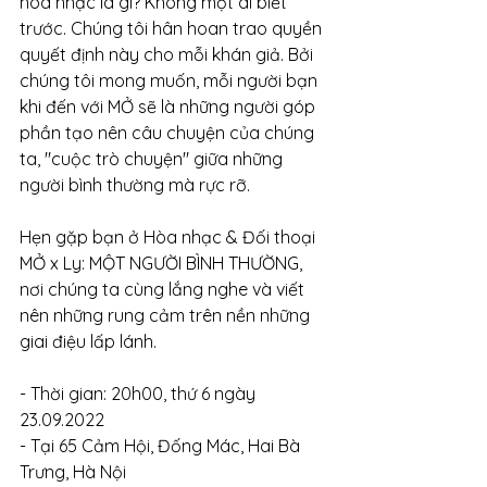
hòa nhạc là gì? Không một ai biết 
trước. Chúng tôi hân hoan trao quyền 
quyết định này cho mỗi khán giả. Bởi 
chúng tôi mong muốn, mỗi người bạn 
khi đến với MỞ sẽ là những người góp 
phần tạo nên câu chuyện của chúng 
ta, "cuộc trò chuyện" giữa những 
người bình thường mà rực rỡ. 
Hẹn gặp bạn ở Hòa nhạc & Đối thoại 
MỞ x Ly: MỘT NGƯỜI BÌNH THƯỜNG, 
nơi chúng ta cùng lắng nghe và viết 
nên những rung cảm trên nền những 
giai điệu lấp lánh.
- Thời gian: 20h00, thứ 6 ngày 
23.09.2022
- Tại 65 Cảm Hội, Đống Mác, Hai Bà 
Trưng, Hà Nội