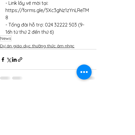
- Link lấy vé mời tại: 
https://forms.gle/5Xc3gNz1zYnLReTM
8
- Tổng đài hỗ trợ: 024 32222 503 (9-
16h từ thứ 2 đến thứ 6)
News
Dự án giáo dục thường thức âm nhạc
Xem tất cả
Bài đăng gần đây