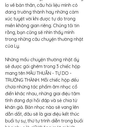
lơ về bản thân, câu hỏi liệu mình có 
đang trưởng thành hay những cảm 
xúc tuyệt vời khi được tự do trong 
miền không gian riêng. Chúng tôi tin 
rằng, bạn cũng sẽ nhìn thấy mình 
trong những câu chuyện thường nhật 
của Ly. 
Những mẩu chuyện thường nhật ấy 
sẽ được gói ghém trong 3 chiếc hộp 
mang tên MÂU THUẪN - TỰ DO - 
TRƯỞNG THÀNH. Mỗi chiếc hộp đều 
chứa những tác phẩm âm nhạc cổ 
điển khác nhau, những giai điệu tâm 
tình đang đợi hồi đáp và sẻ chia từ 
khán giả. Bản nhạc nào sẽ vang lên 
dẫn dắt, đâu sẽ là giai điệu kết thúc 
buổi tự sự, thứ tự trình diễn trong buổi 