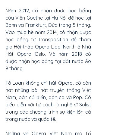
Năm 2012, cô nhận được học bổng 
của Viện Goethe tại Hà Nội để học tại 
Bonn và Frankfurt, Đức trong 5 tháng. 
Vào mùa hè năm 2014, cô nhận được 
học bổng từ Transposition để tham 
gia Hội thảo Opera Lidal North ở Nhà 
Hát Opera Oslo. Và năm 2018 cô 
được nhận học bổng tại đất nước Áo 
9 tháng.
Tố Loan không chỉ hát Opera, cô còn 
hát những bài hát truyền thống Việt 
Nam, bán cổ điển, dân ca và Pop. Cô 
biểu diễn với tư cách là nghệ sĩ Solist 
trong các chương trình sự kiện lớn cả 
trong nước và quốc tế.
Những vở Opera Việt Nam mà Tố 