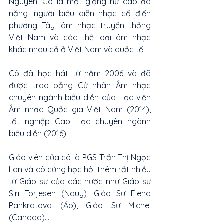
Nguyên. Cô là một giọng nữ cao đa 
năng, người biểu diễn nhạc cổ điển 
phương Tây, âm nhạc truyền thống 
Việt Nam và các thể loại âm nhạc 
khác nhau cả ở Việt Nam và quốc tế.
Cô đã học hát từ năm 2006 và đã 
được trao bằng Cử nhân Âm nhạc 
chuyên ngành biểu diễn của Học viện 
Âm nhạc Quốc gia Việt Nam (2014), 
tốt nghiệp Cao Học chuyên ngành 
biểu diễn (2016).
Giáo viên của cô là PGS Trần Thị Ngọc 
Lan và cô cũng học hỏi thêm rất nhiều 
từ Giáo sư của các nước như Giáo sư 
Siri Torjesen (Nauy), Giáo Sư Elena 
Pankratova (Áo), Giáo Sư Michel 
(Canada)...