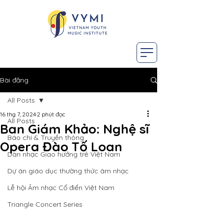
Bài đăng
All Posts
16 thg 7, 2024
2 phút đọc
All Posts
Ban Giám Khảo: Nghệ sĩ
Báo chí & Truyền thông
Opera Đào Tố Loan
Dàn nhạc Giao hưởng trẻ Việt Nam
Dự án giáo dục thường thức âm nhạc
Lễ hội Âm nhạc Cổ điển Việt Nam
Triangle Concert Series