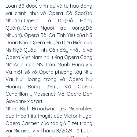
Loan đã được vinh dự và tự hào đóng 
vai chính như vở Opera Cô Sao(Đỗ 
Nhuận)..Opera Lá Đỏ(Đỗ Hồng 
Quân)...Opera Người Tạc Tượng(Đỗ 
Nhuận). Opera Bài Ca Tình Yêu của NS 
Doãn Nho. Opera Huyền Diệu Biển của 
Ns Ngô Quốc Tính. Gần đây nhất là vở 
Opera Việt Nam nổi tiếng Opera Công 
Nữ Anio của NS Trần Mạnh Hùng..v..v 
Và một số vở Opera phương tây Như 
Vai Nữ Hoàng trong vở Opera Nữ 
Hoàng Bóng đêm, Vở Opera 
Cendrillon-J.Massenet, Vở Opera Don 
Giovanni-Mozart
Nhạc Kịch Broadway Les Miserables 
dựa theo tiểu thuyết của Victor Hugo. 
Opera Carmen của tác giả Bizet trong 
vai Micaela..v..v Tháng 8/2024 Tố Loan 