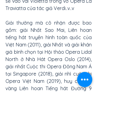
sẽ vào vai Violetta trong vở Opera La 
Traviatta của tác giả Verdi..v..v
Giải thưởng mà cô nhận được bao 
gồm: giải Nhất Sao Mai, Liên hoan 
tiếng hát truyền hình toàn quốc của 
Việt Nam (2011), giải Nhất và giải khán 
giả bình chọn tại Hội thảo Opera Lidal 
North ở Nhà Hát Opera Oslo (2014), 
giải nhất Cuộc thi Opera Đông Nam Á 
tại Singapore (2018), giải nhì cuộc thi 
Opera Việt Nam (2019), huy chương 
vàng Liên hoan Tiếng hát Đường 9 
xanh (2019), giải ba Opera Quốc Tế 
tại Mỹ (2021).