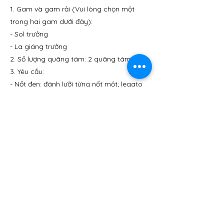
1. Gam và gam rải (Vui lòng chọn một
trong hai gam dưới đây):
- Sol trưởng
- La giáng trưởng
2. Số lượng quãng tám: 2 quãng tám
3. Yêu cầu:
- Nốt đen: đánh lưỡi từng nốt một; legato
(lấy hơi tự do)
- Nốt móc đơn: đánh lưỡi từng nốt một;
legato (lấy hơi tự do)
4. Tốc độ: Một nốt đen bằng 80
Previous
Next
0243.2222.503
​info@vymi.org
​vymi.org