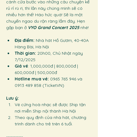
cánh cửa bước vào những câu chuyện kể 
rủ rỉ rù rì, thì lần này chúng mình sẽ có 
nhiều hơn thế! Háo hức quá! Sẽ là một 
chuyến ngao du rộn ràng lắm đây. Hẹn 
gặp bạn ở 
VYO Grand Concert 2025 
nhé! 
Địa điểm: 
Nhà hát Hồ Gươm, 40-40A 
Hàng Bài, Hà Nội
Thời gian:
 20h00, Chủ Nhật ngày 
7/12/2025
Giá vé
: 1,000,000đ | 800,000đ | 
600,000đ | 500,000đ
Hotline mua vé: 
0965 765 946 và 
0913 489 858 (TicketVN)
Lưu ý: 
Vé cứng hoà nhạc sẽ được Ship tận 
nơi miễn Ship nội thành Hà Nội
Theo quy định của nhà hát, chương 
trình dành cho trẻ trên 6 tuổi. 
-----------