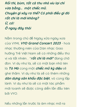
Rồi thì, bùm, tất cả thu nhỏ xíu lại chỉ 
vừa bằng...  một chiếc mũ. 
Chuyện gì xảy ra thế? Có phải điều gì đó 
rất chi là mới không? 
Ừ, có! 
Ở ngay đây thôi
Nằm trong chủ đề Ngày xửa ngày xưa 
của VYMI, 
VYO Grand Concert 2023
 - hoà 
nhạc thường niên của Dàn nhạc Giao 
hưởng Trẻ Việt Nam sẽ có những điều thú 
vị và tất nhiên... "
rất chi là mới"
 đang chờ 
đón. Ví dụ như là, sẽ có một bạn nhỏ tên 
là 
Tò Mò
 cùng một 
chiếc mũ kỳ diệu
 sẽ 
ghé thăm. Ví dụ như là sẽ có thêm những 
dàn dựng sân khấu đặc biệt
, vô cùng lấp 
lánh. Ví dụ như là sẽ có một tác phẩm 
mới toanh sẽ được công diễn lần đầu tiên 
bởi VYO. 
Nếu những lần trước là âm nhạc mở ra 