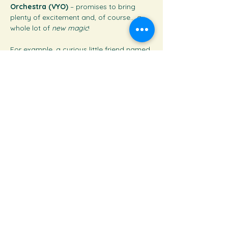
Orchestra (VYO)
 – promises to bring 
plenty of excitement and, of course… a 
whole lot of 
new magic
! 
For example, a curious little friend named 
Tò Mò
 and their 
magical hat
 will make a 
special appearance.There will also be 
sparkling new stage designs
, and even 
a brand-new piece
 that will be 
premiered by VYO for the very first time! 
If in past concerts, music opened the 
door to gentle, whispered stories — this 
time, we’ll take you on an even more 
dazzling adventure! We can’t wait! It’s 
going to be a joyful musical journey — 
see you at 
VYO Grand Concert 2025!
Venue:
 Ho Guom Opera House, 40–40A 
Hang Bai, Hanoi
Time: 
8:00 PM, Sunday, December 7, 2025