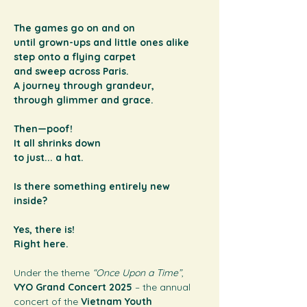
The games go on and on 
until grown-ups and little ones alike 
step onto a flying carpet 
and sweep across Paris. 
A journey through grandeur, 
through glimmer and grace. 
Then—poof! 
It all shrinks down 
to just... a hat.
Is there something entirely new 
inside? 
Yes, there is! 
Right here.
Under the theme 
“Once Upon a Time”
, 
VYO Grand Concert 2025
 – the annual 
concert of the 
Vietnam Youth 