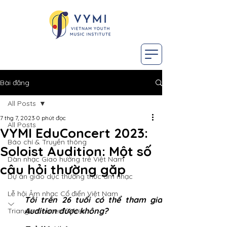
Bài đăng
All Posts
7 thg 7, 2023
0 phút đọc
All Posts
VYMI EduConcert 2023:
Báo chí & Truyền thông
Soloist Audition: Một số
Dàn nhạc Giao hưởng trẻ Việt Nam
câu hỏi thường gặp
Dự án giáo dục thường thức âm nhạc
Lễ hội Âm nhạc Cổ điển Việt Nam
Tôi trên 26 tuổi có thể tham gia 
Audition được không?
Triangle Concert Series