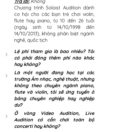
Trả lời:
Không
Chương trình Soloist Audition dành 
cơ hội cho các bạn trẻ chơi violin, 
flute hay piano, từ 10 đến 26 tuổi 
(ngày sinh từ 14/10/1998 đến 
14/10/2013), không phân biệt ngành 
nghề, quốc tịch
Lệ phí tham gia là bao nhiêu? Tôi 
có phải đóng thêm phí nào khác 
hay không?
Là một người đang học tại các 
trường Âm nhạc, nghệ thuật, nhưng 
không theo chuyên ngành piano, 
flute và violin, tôi sẽ ứng tuyển ở 
bảng chuyên nghiệp hay nghiệp 
dư?
Ở vòng Video Audition, Live 
Audition có cần chơi toàn bộ 
concerti hay không?