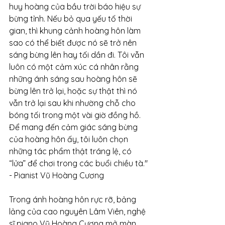
huy hoàng của bầu trời báo hiệu sự 
bừng tỉnh. Nếu bỏ qua yếu tố thời 
gian, thì khung cảnh hoàng hôn làm 
sao có thể biết được nó sẽ trở nên 
sáng bừng lên hay tối dần đi. Tôi vẫn 
luôn có một cảm xúc cá nhân rằng 
những ánh sáng sau hoàng hôn sẽ 
bừng lên trở lại, hoặc sự thật thì nó 
vẫn trở lại sau khi nhường chỗ cho 
bóng tối trong một vài giờ đồng hồ. 
Để mang đến cảm giác sáng bừng 
của hoàng hôn ấy, tôi luôn chọn 
những tác phẩm thật tráng lệ, có 
“lửa” để chơi trong các buổi chiều tà." 
- Pianist Vũ Hoàng Cương
Trong ánh hoàng hôn rực rỡ, bảng 
lảng của cao nguyên Lâm Viên, nghệ 
sĩ piano Vũ Hoàng Cương mở màn 