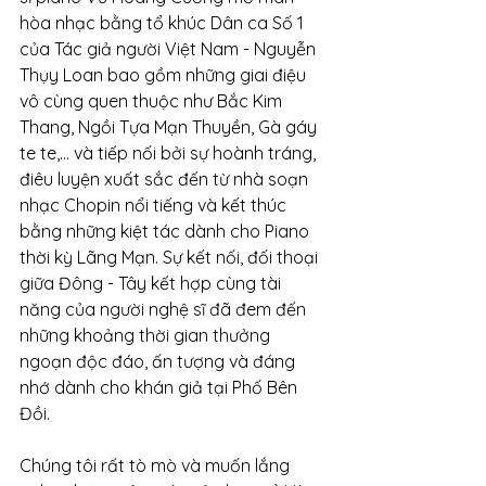
hòa nhạc bằng tổ khúc Dân ca Số 1 
của Tác giả người Việt Nam - Nguyễn 
Thụy Loan bao gồm những giai điệu 
vô cùng quen thuộc như Bắc Kim 
Thang, Ngồi Tựa Mạn Thuyền, Gà gáy 
te te,... và tiếp nối bởi sự hoành tráng, 
điêu luyện xuất sắc đến từ nhà soạn 
nhạc Chopin nổi tiếng và kết thúc 
bằng những kiệt tác dành cho Piano 
thời kỳ Lãng Mạn. Sự kết nối, đối thoại 
giữa Đông - Tây kết hợp cùng tài 
năng của người nghệ sĩ đã đem đến 
những khoảng thời gian thưởng 
ngoạn độc đáo, ấn tượng và đáng 
nhớ dành cho khán giả tại Phố Bên 
Đồi.
Chúng tôi rất tò mò và muốn lắng 