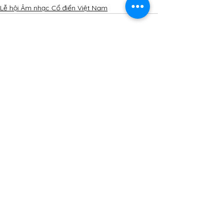
Lễ hội Âm nhạc Cổ điển Việt Nam
Xem tất cả
Bài đăng gần đây