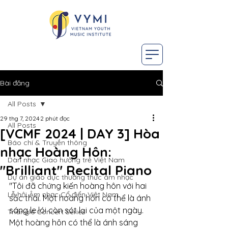
Bài đăng
All Posts
29 thg 7, 2024
2 phút đọc
All Posts
[VCMF 2024 | DAY 3] Hòa
Báo chí & Truyền thông
nhạc Hoàng Hôn:
Dàn nhạc Giao hưởng trẻ Việt Nam
"Brilliant" Recital Piano
Dự án giáo dục thường thức âm nhạc
"Tôi đã chứng kiến hoàng hôn với hai 
Lễ hội Âm nhạc Cổ điển Việt Nam
sắc thái. Một hoàng hôn có thể là ánh 
sáng le lói còn sót lại của một ngày. 
Triangle Concert Series
Một hoàng hôn có thể là ánh sáng 