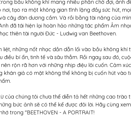
rong bầu không khí mang nhiều phần chờ đợi, ánh đ
p nơi, tạo ra một không gian tĩnh lặng đầy sức hút, mọ
và cây đàn dương cầm. Và rồi bằng tài năng của mình
nh đã tái hiện lại hoàn hảo những tác phẩm Âm nhạc
ạc thiên tài người Đức - Ludwig van Beethoven.
 liệt, những nốt nhạc dần dẫn lối vào bầu không khí t
 điều bí ẩn, tinh tế và sâu thẳm. Rồi ngay sau đó, cu
ên rộn rã hơn với những nhịp điệu lôi cuốn. Cảm xúc 
g khán giả có mặt không thể không bị cuốn hút vào t
phẩm.
từ của chúng tôi chưa thể diễn tả hết những cao trào t
những bức ảnh sẽ có thể kể được đôi lời. Hãy cùng xem
nhớ trong "BEETHOVEN - A PORTRAIT!