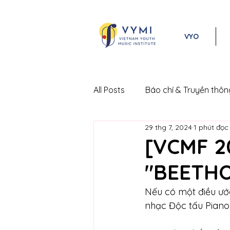
VYO
All Posts
Báo chí & Truyền thôn
29 thg 7, 2024
1 phút đọc
Lễ hội Âm nhạc Cổ điển Việt 
[VCMF 20
"BEETHO
Nếu có một điều ướ
nhạc Độc tấu Pian