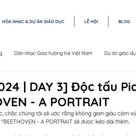
HÒA NHẠC & DỰ ÁN GIÁO DỤC
LỄ HỘI
BLOG
g
Dàn nhạc Giao hưởng trẻ Việt Nam
Dự án giáo d
Nam
Triangle Concert Series
24 | DAY 3] Độc tấu Pi
VEN - A PORTRAIT
c, chắc chúng tôi sẽ ước rằng không gian giàu cảm x
o "BEETHOVEN - A PORTRAIT sẽ được kéo dài thêm.