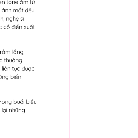
èn tone ấm từ 
i ánh mắt đều 
, nghệ sĩ 
 cổ điển xuất 
rầm lắng, 
ộc thưởng 
liên tục được 
ừng biến 
rong buổi biểu 
 lại những 