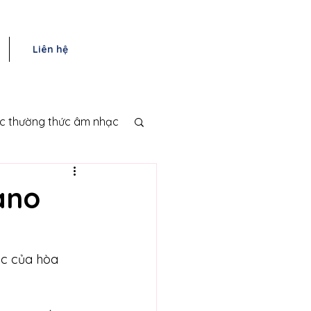
Liên hệ
ục thường thức âm nhạc
ano
úc của hòa 