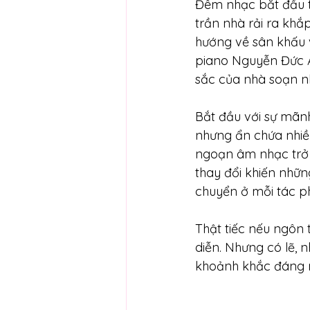
Đêm nhạc bắt đầu t
trần nhà rải ra khắ
hướng về sân khấu 
piano Nguyễn Đức A
sắc của nhà soạn nh
Bắt đầu với sự mãnh
nhưng ẩn chứa nhiều
ngoạn âm nhạc trở n
thay đổi khiến nhữn
chuyển ở mỗi tác 
Thật tiếc nếu ngôn 
diễn. Nhưng có lẽ, 
khoảnh khắc đáng 