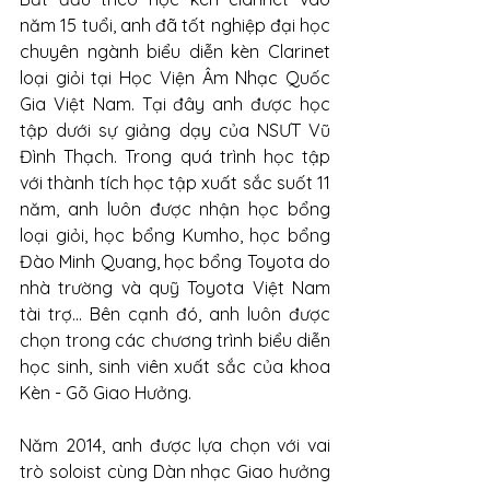
năm 15 tuổi, anh đã tốt nghiệp đại học 
chuyên ngành biểu diễn kèn Clarinet 
loại giỏi tại Học Viện Âm Nhạc Quốc 
Gia Việt Nam. Tại đây anh được học 
tập dưới sự giảng dạy của NSƯT Vũ 
Đình Thạch. Trong quá trình học tập 
với thành tích học tập xuất sắc suốt 11 
năm, anh luôn được nhận học bổng 
loại giỏi, học bổng Kumho, học bổng 
Đào Minh Quang, học bổng Toyota do 
nhà trường và quỹ Toyota Việt Nam 
tài trợ... Bên cạnh đó, anh luôn được 
chọn trong các chương trình biểu diễn 
học sinh, sinh viên xuất sắc của khoa 
Kèn - Gõ Giao Hưởng. 
Năm 2014, anh được lựa chọn với vai 
trò soloist cùng Dàn nhạc Giao hưởng 