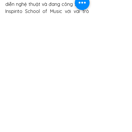
diễn nghệ thuật và đang công tác tại 
Inspirito School of Music với vai trò 
giảng viên bộ môn piano.
Là học sinh giỏi – xuất sắc hệ trung 
cấp 9 năm, Bằng Linh được học hỏi và 
luyện tập dưới sự hướng dẫn của TS. 
Đào Trọng Tuyên.  Vào năm 2018, cô 
được trao học bổng Đào Minh Quang 
cho thành tích tốt nghiệp thủ khoa 
toàn trường. Sau đó cô được đặc 
cách xét tuyển thẳng vào đại học tại 
Học viện Âm nhạc Quốc gia Việt Nam.   
Đến năm 2019, cô đỗ vào Học viện Âm 
nhạc Liszt Ferenc tại Budapest và đã 
tốt nghiệp loại Xuất sắc nổi bật vào 
năm 2022, dưới sự dẫn dắt của GS. 
Nádor György, TS. Borbély László, GS. 
Falvay Attila,…    