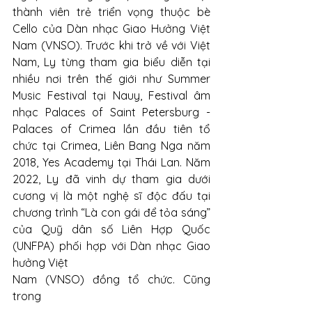
thành viên trẻ triển vọng thuộc bè 
Cello của Dàn nhạc Giao Hưởng Việt 
Nam (VNSO). Trước khi trở về với Việt 
Nam, Ly từng tham gia biểu diễn tại 
nhiều nơi trên thế giới như Summer 
Music Festival tại Nauy, Festival âm 
nhạc Palaces of Saint Petersburg - 
Palaces of Crimea lần đầu tiên tổ 
chức tại Crimea, Liên Bang Nga năm 
2018, Yes Academy tại Thái Lan. Năm 
2022, Ly đã vinh dự tham gia dưới 
cương vị là một nghệ sĩ độc đấu tại 
chương trình “Là con gái để tỏa sáng” 
của Quỹ dân số Liên Hợp Quốc 
(UNFPA) phối hợp với Dàn nhạc Giao 
hưởng Việt 
Nam (VNSO) đồng tổ chức. Cũng 
trong 