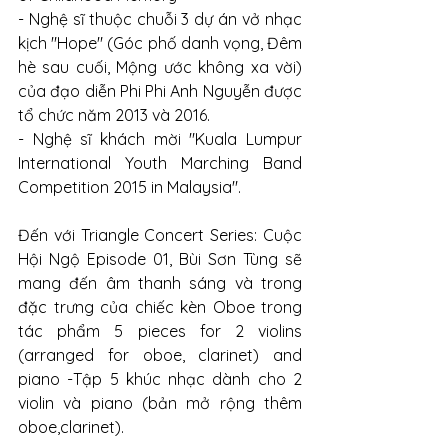
- Nghệ sĩ thuộc chuỗi 3 dự án vở nhạc 
kịch "Hope" (Góc phố danh vọng, Đêm 
hè sau cuối, Mộng ước không xa vời) 
của đạo diễn Phi Phi Anh Nguyễn được 
tổ chức năm 2013 và 2016. 
- Nghệ sĩ khách mời "Kuala Lumpur 
International Youth Marching Band 
Competition 2015 in Malaysia". 
Đến với Triangle Concert Series: Cuộc 
Hội Ngộ Episode 01, Bùi Sơn Tùng sẽ 
mang đến âm thanh sáng và trong 
đặc trưng của chiếc kèn Oboe trong 
tác phẩm 5 pieces for 2 violins 
(arranged for oboe, clarinet) and 
piano -Tập 5 khúc nhạc dành cho 2 
violin và piano (bản mở rộng thêm 
oboe,clarinet). 