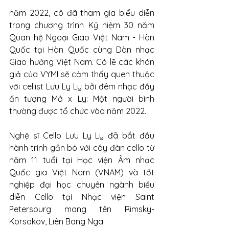
năm 2022, cô đã tham gia biểu diễn 
trong chương trình Kỷ niệm 30 năm 
Quan hệ Ngoại Giao Việt Nam - Hàn 
Quốc tại Hàn Quốc cùng Dàn nhạc 
Giao hưởng Việt Nam. Có lẽ các khán 
giả của VYMI sẽ cảm thấy quen thuộc 
với cellist Lưu Ly Ly bởi đêm nhạc đầy 
ấn tượng Mở x Ly: Một người bình 
thường được tổ chức vào năm 2022.
Nghệ sĩ Cello Lưu Ly Ly đã bắt đầu 
hành trình gắn bó với cây đàn cello từ 
năm 11 tuổi tại Học viện Âm nhạc 
Quốc gia Việt Nam (VNAM) và tốt 
nghiệp đại học chuyên ngành biểu 
diễn Cello tại Nhạc viện Saint 
Petersburg mang tên Rimsky-
Korsakov, Liên Bang Nga.