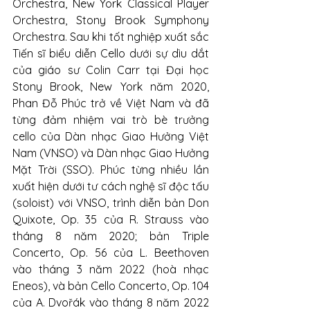
Orchestra, New York Classical Player 
Orchestra, Stony Brook Symphony 
Orchestra. Sau khi tốt nghiệp xuất sắc 
Tiến sĩ biểu diễn Cello dưới sự dìu dắt 
của giáo sư Colin Carr tại Đại học 
Stony Brook, New York năm 2020, 
Phan Đỗ Phúc trở về Việt Nam và đã 
từng đảm nhiệm vai trò bè trưởng 
cello của Dàn nhạc Giao Hưởng Việt 
Nam (VNSO) và Dàn nhạc Giao Hưởng 
Mặt Trời (SSO). Phúc từng nhiều lần 
xuất hiện dưới tư cách nghệ sĩ độc tấu 
(soloist) với VNSO, trình diễn bản Don 
Quixote, Op. 35 của R. Strauss vào 
tháng 8 năm 2020; bản Triple 
Concerto, Op. 56 của L. Beethoven 
vào tháng 3 năm 2022 (hoà nhạc 
Eneos), và bản Cello Concerto, Op. 104 
của A. Dvořák vào tháng 8 năm 2022 