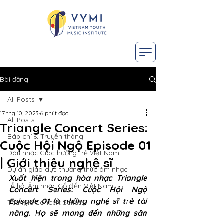
Bài đăng
All Posts
17 thg 10, 2023
6 phút đọc
All Posts
Triangle Concert Series:
Báo chí & Truyền thông
Cuộc Hội Ngộ Episode 01
Dàn nhạc Giao hưởng trẻ Việt Nam
| Giới thiệu nghệ sĩ
Dự án giáo dục thường thức âm nhạc
Xuất hiện trong hòa nhạc Triangle 
Lễ hội Âm nhạc Cổ điển Việt Nam
Concert Series: Cuộc Hội Ngộ 
Episode 01 là những nghệ sĩ trẻ tài 
Triangle Concert Series
năng. Họ sẽ mang đến những sân 