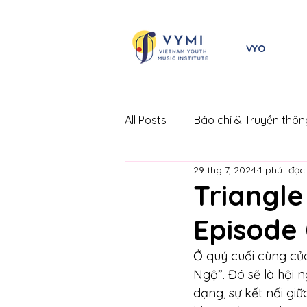
VYO
All Posts
Báo chí & Truyền thôn
29 thg 7, 2024
1 phút đọc
Lễ hội Âm nhạc Cổ điển Việt 
Triangle
Episode 
Ở quý cuối cùng củ
Ngộ”. Đó sẽ là hội 
dạng, sự kết nối giữ