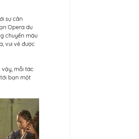
ới sự cân 
oạn Opera du 
ững chuyển màu 
, vui vẻ được 
 vậy, mỗi tác 
 tới bạn một 