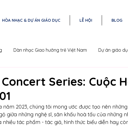
HÒA NHẠC & DỰ ÁN GIÁO DỤC
LỄ HỘI
BLOG
g
Dàn nhạc Giao hưởng trẻ Việt Nam
Dự án giáo d
Nam
Triangle Concert Series
 Concert Series: Cuộc 
01
a năm 2023, chúng tôi mong ước được tạo nên những 
ngộ giữa những nghệ sĩ, sân khấu hoà tấu của những n
a nhiều tác phẩm - tác giả, hình thức biểu diễn hay cò