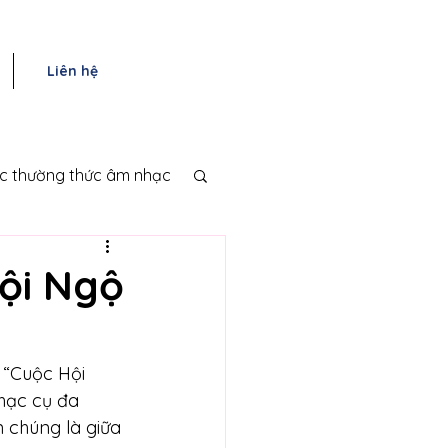
Liên hệ
ục thường thức âm nhạc
Hội Ngộ
“Cuộc Hội 
hạc cụ đa 
n chúng là giữa 