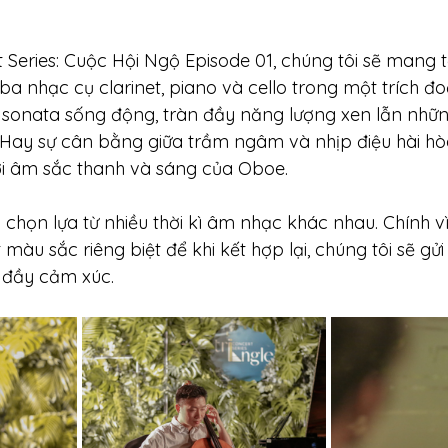
t Series: Cuộc Hội Ngộ Episode 01, chúng tôi sẽ mang t
a nhạc cụ clarinet, piano và cello trong một trích đ
ản sonata sống động, tràn đầy năng lượng xen lẫn nh
Hay sự cân bằng giữa trầm ngâm và nhịp điệu hài hòa
ởi âm sắc thanh và sáng của Oboe.
họn lựa từ nhiều thời kì âm nhạc khác nhau. Chính vì
u sắc riêng biệt để khi kết hợp lại, chúng tôi sẽ gửi
 đầy cảm xúc.