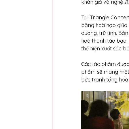
khán giả và nghệ sĩ.
Tại Triangle Concer
bằng hoà hợp giữa b
dương, trữ tình. B
hoà thanh táo bạo. 
thể hiện xuất sắc b
Các tác phẩm được c
phẩm sẽ mang một mà
bức tranh tổng hoà