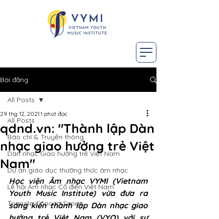
Bài đăng
All Posts
29 thg 12, 2021
1 phút đọc
All Posts
qdnd.vn: "Thành lập Dàn
Báo chí & Truyền thông
nhạc giao hưởng trẻ Việt
Dàn nhạc Giao hưởng trẻ Việt Nam
Nam"
Dự án giáo dục thường thức âm nhạc
Học viện Âm nhạc VYMI (Vietnam 
Lễ hội Âm nhạc Cổ điển Việt Nam
Youth Music Institute) vừa đưa ra 
Triangle Concert Series
sáng kiến thành lập Dàn nhạc giao 
hưởng trẻ Việt Nam (VYO) với sự 