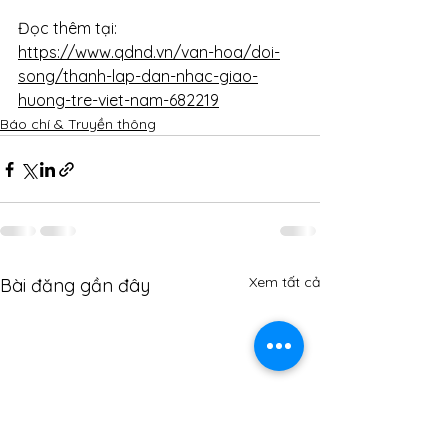
Đọc thêm tại:  
https://www.qdnd.vn/van-hoa/doi-
song/thanh-lap-dan-nhac-giao-
huong-tre-viet-nam-682219
Báo chí & Truyền thông
Xem tất cả
Bài đăng gần đây