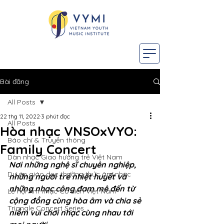
Bài đăng
All Posts
22 thg 11, 2022
3 phút đọc
All Posts
Hòa nhạc VNSOxVYO:
Báo chí & Truyền thông
Family Concert
Dàn nhạc Giao hưởng trẻ Việt Nam
Nơi những nghệ sĩ chuyên nghiệp, 
Dự án giáo dục thường thức âm nhạc
những người trẻ nhiệt huyết và 
những nhạc công đam mê đến từ 
Lễ hội Âm nhạc Cổ điển Việt Nam
cộng đồng cùng hòa âm và chia sẻ 
Triangle Concert Series
niềm vui chơi nhạc cùng nhau tới 