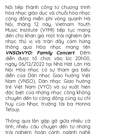
Nối tiếp thành công từ chương trình 
hòa nhạc giáo dục và chuỗi hòa nhạc 
cộng đồng miễn phí vòng quanh Hà 
Nội, tháng 12 này, Vietnam Youth 
Music Institute (VYMI) tiếp tục mang 
đến cho khán giả một trải nghiệm âm 
nhạc thú vị và tràn đầy cảm hứng 
thông qua Hòa nhạc mang tên 
VNSOxVYO: Family Concert
. Đêm 
diễn được tổ chức vào lúc 20h00, 
ngày 06/12/2022 tại Nhà Hát Lớn Hà 
Nội. Hòa nhạc có sự tham gia biểu 
diễn của Dàn nhạc Giao hưởng Việt 
Nam (VNSO), Dàn nhạc Giao hưởng 
trẻ Việt Nam (VYO) và sự xuất hiện 
đặc biệt của những nhạc công không 
chuyên đến từ cộng đồng cùng sự chỉ 
huy của Nhạc trưởng tài ba Honna 
Tetsuji. 
Thông qua lần gặp gỡ giữa nhiều cá 
tính, nhiều câu chuyện đến từ những 
trải nghiệm, hoàn cảnh, ngành nghề 