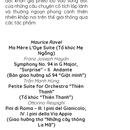
dắt khán giả phiêu lưu vào vùng đất 
của những câu chuyện cổ tích lấp lánh 
và thưởng ngoạn phong cảnh thiên 
nhiên khắp nơi trên thế giới thông qua 
các tác phẩm:
Maurice Ravel 
Ma Mère L'Oye Suite (Tổ khúc Mẹ 
Ngỗng)
Franz Joseph Haydn 
Symphony No. 94 in G Major, 
"Surprise" – II.  Andante 
(
Bản giao hưởng số 94 “
Giật mình”)
Trần Mạnh Hùng 	
Petite Suite for Orchestra “Thiên 
Thanh”
(Tổ khúc “Thiên Thanh”)
Ottorino Respighi 
Pini di Roma – III. I pini del Gianicolo; 
IV. I pini della Via Appia 
(Giao hưởng thơ “Những cây thông 
La Mã”)