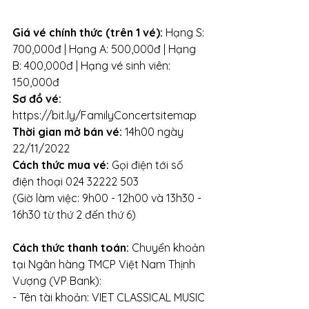
Giá vé chính thức (trên 1 vé):
 Hạng S: 
700,000đ | Hạng A: 500,000đ | Hạng 
B: 400,000đ | Hạng vé sinh viên: 
150,000đ
Sơ đồ vé:
https://bit.ly/FamilyConcertsitemap
Thời gian mở bán vé: 
14h00 ngày 
22/11/2022
Cách thức mua vé: 
Gọi điện tới số 
điện thoại 024 32222 503 
(Giờ làm việc: 9h00 - 12h00 và 13h30 - 
16h30 từ thứ 2 đến thứ 6)
Cách thức thanh toán: 
Chuyển khoản 
tại Ngân hàng TMCP Việt Nam Thịnh 
Vượng (VP Bank): 
- Tên tài khoản: VIET CLASSICAL MUSIC 