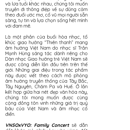
và lứa tuổi khác nhau, chúng tôi muốn 
truyền đi thông điệp về sự dũng cảm 
theo đuổi ước mơ, cổ vũ mọi người sẵn 
sàng, tự tin và lựa chọn sống hết mình 
với đam mê. 
Là một phần của buổi hòa nhạc, tổ 
khúc giao hưởng “Thiên thanh” mang 
âm hưởng Việt Nam do nhạc sĩ Trần 
Mạnh Hùng sáng tác dành riêng cho 
Dàn nhạc Giao hưởng trẻ Việt Nam sẽ 
được công diễn lần đầu tiên trên thế 
giới. Những giai điệu trong tác phẩm 
này được viết theo cách mô phỏng 
âm hưởng truyền thống của Tây Bắc, 
Tây Nguyên, Chăm Pa và Huế. Ở lần 
kết hợp giữa hai nét đẹp văn hóa này, 
chúng tôi mong muốn được cùng 
cộng đồng tôn vinh những giá trị quý 
báu của Việt Nam và âm nhạc cổ 
điển.
VNSOxVYO: Family Concert 
sẽ dẫn 