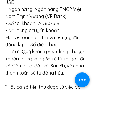
JSC
- Ngân hàng: Ngân hàng TMCP Việt 
Nam Thịnh Vượng (VP Bank)
- Số tài khoản: 247807519
- Nội dung chuyển khoản: 
Muavehoanhac_Họ và tên (người 
đăng ký) _ Số điện thoại 
- Lưu ý: Quý khán giả vui lòng chuyển 
khoản trong vòng 6h kể từ khi gọi tới 
số điện thoại đặt vé. Sau 6h, vé chưa 
thanh toán sẽ tự động hủy.
* Tất cả số tiền thu được từ việc bán 
vé hòa nhạc sẽ được chuyển vào 
“Quỹ cộng đồng” của VYMI nhằm 
trang bị các nhạc cụ hiếm cho các 
thành viên của Dàn nhạc giao hưởng 
trẻ Việt Nam cũng như tổ chức các 
chương trình thường thức âm nhạc cổ 