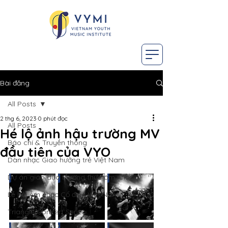
Bài đăng
All Posts
2 thg 6, 2023
0 phút đọc
All Posts
Hé lộ ảnh hậu trường MV
Báo chí & Truyền thông
đầu tiên của VYO
Dàn nhạc Giao hưởng trẻ Việt Nam
Dự án giáo dục thường thức âm nhạc
Lễ hội Âm nhạc Cổ điển Việt Nam
Triangle Concert Series