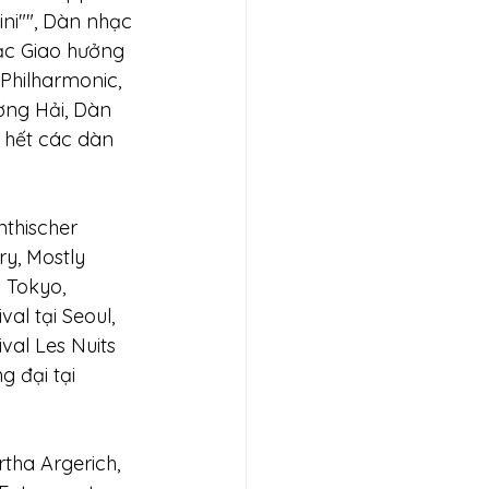
ni"", Dàn nhạc 
ạc Giao hưởng 
Philharmonic, 
ng Hải, Dàn 
 hết các dàn 
ry, Mostly 
l Tokyo, 
al tại Seoul, 
val Les Nuits 
 đại tại 
tha Argerich, 