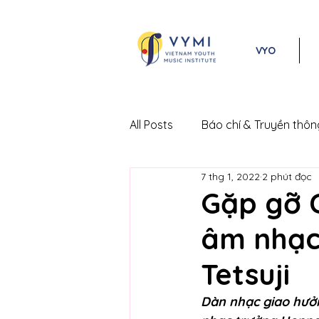
VYO
All Posts
Báo chí & Truyền thôn
7 thg 1, 2022
2 phút đọc
Lễ hội Âm nhạc Cổ điển Việt 
Gặp gỡ 
âm nhạc
Tetsuji
Dàn nhạc giao hưở