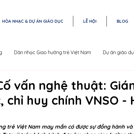
HÒA NHẠC & DỰ ÁN GIÁO DỤC
LỄ HỘI
BLOG
g
Dàn nhạc Giao hưởng trẻ Việt Nam
Dự án giáo d
Nam
Triangle Concert Series
Cố vấn nghệ thuật: Giá
, chỉ huy chính VNSO -
ng trẻ Việt Nam may mắn có được sự đồng hành và 