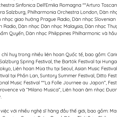
hestra Sinfonica Dell'Emilia Romagna ""Arturo Toscani
a Salzburg, Philharmonia Orchestra London, Dàn nh
 nhạc giao hưởng Prague Radio, Dàn nhạc Slovenian 
 Radio, Dàn nhạc Dàn nhạc Malaysia, Dàn nhạc Thượ
ẩm Quyến, Dàn nhạc Philippines Philharmonic và hầu
alzburg Spring Festival, the Bartók Festival tại Hunga
Tokyo, Liên hoan Mùa thu tại Seoul, Asian Music Festiva
ival tại Phần Lan, Suntory Summer Festival, Ditto Festiv
nal Music Festival ""La Folle Journee au Japon”, Festi
 Provence và “Milano Musica”, Liên hoan âm nhạc Đương
.
iệc với nhiều nghệ sĩ hàng đầu thế giới, bao gồm: Mar