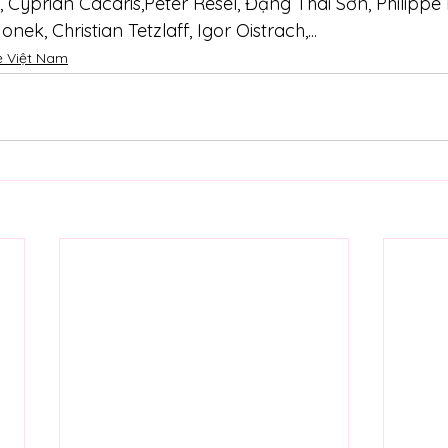
, Cyprian Cacaris,Peter Resel, Đặng Thái Sơn, Philippe
onek, Christian Tetzlaff, Igor Oistrach,...
ẻ Việt Nam