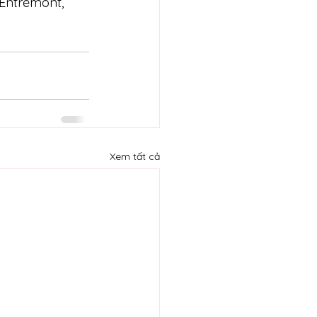
 Entremont, 
Xem tất cả