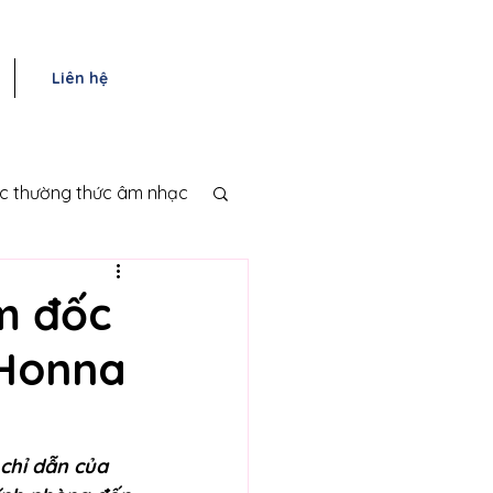
Liên hệ
ục thường thức âm nhạc
m đốc
 Honna
chỉ dẫn của 