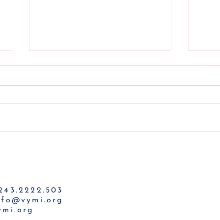
VYO Community Concert
VYO 
2023: Điểm đến tiếp theo
rec
Aeon Mall Hà Đông
243.2222.503
info@vymi.org
vymi.org