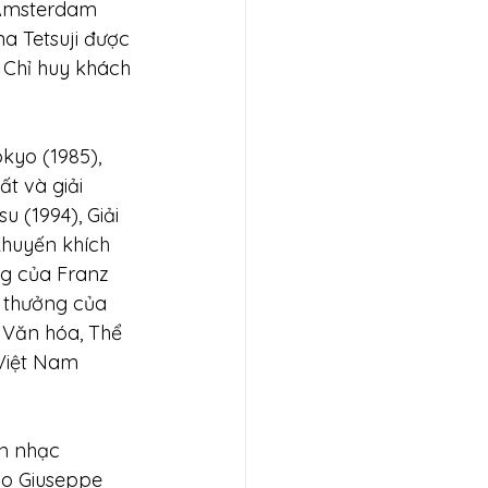
 Amsterdam 
a Tetsuji được 
 Chỉ huy khách 
ất và giải 
 (1994), Giải 
Khuyến khích 
g của Franz 
i thưởng của 
 Văn hóa, Thể 
 Việt Nam 
no Giuseppe 