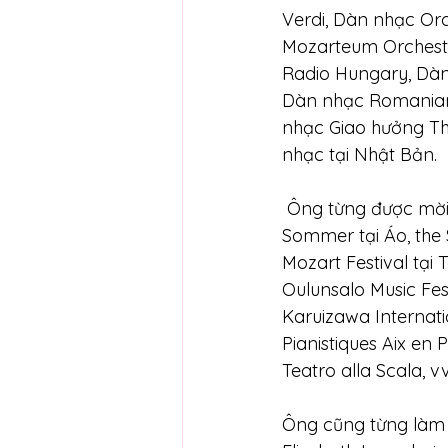
Verdi, Dàn nhạc Orc
Mozarteum Orchestr
Radio Hungary, Dàn
Dàn nhạc Romanian
nhạc Giao hưởng Th
nhạc tại Nhật Bản.
 Ông từng được mời chỉ huy trong nhiều liên hoan Quốc tế, bao gồm: Carinthischer 
Sommer tại Áo, the S
Mozart Festival tại 
Oulunsalo Music Fest
Karuizawa Internatio
Pianistiques Aix en
Teatro alla Scala, vv
Ông cũng từng làm v