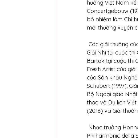
hưởng Việt Nam kể 
Concertgebouw (1989
bổ nhiệm làm Chỉ h
mời thường xuyên c
 Các giải thưởng của ông bao gồm: Giải Nhì tại cuộc thi chỉ huy Quốc tế Tokyo (1985), 
Giải Nhì tại cuộc thi
Bartok tại cuộc thi 
Fresh Artist của gi
của Sân khấu Nghệ 
Schubert (1997), Gi
Bộ Ngoại giao Nhật
thao và Du lịch Việ
(2018) và Giải thư
 Nhạc trưởng Honna đã từng chỉ huy trong vô số dàn nhạc, bao gồm: Dàn nhạc 
Philharmonic della 