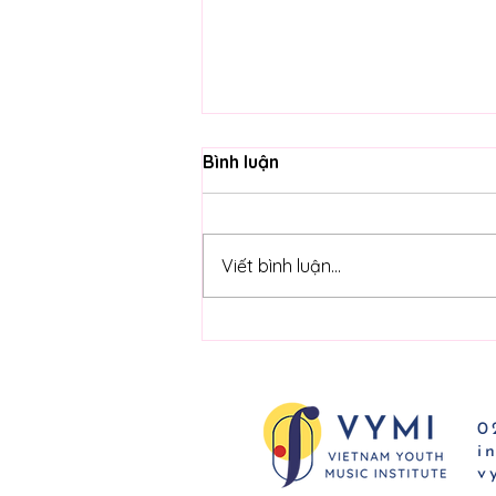
Bình luận
Viết bình luận...
VYO Exchange Program:
The Great Wave
0
​
​