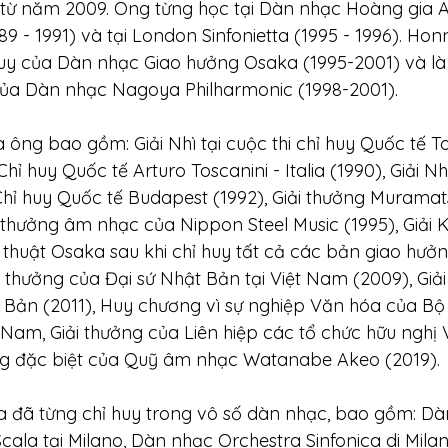
từ năm 2009. Ông từng học tại Dàn nhạc Hoàng gia
 - 1991) và tại London Sinfonietta (1995 - 1996). Honn
uy của Dàn nhạc Giao hưởng Osaka (1995-2001) và là
ủa Dàn nhạc Nagoya Philharmonic (1998-2001).
 Chỉ huy Quốc tế Arturo Toscanini - Italia (1990), Giải Nh
Chỉ huy Quốc tế Budapest (1992), Giải thưởng Muramatsu
ải thưởng âm nhạc của Nippon Steel Music (1995), Giải 
thuật Osaka sau khi chỉ huy tất cả các bản giao hưởn
ải thưởng của Đại sứ Nhật Bản tại Việt Nam (2009), Giả
 Bản (2011), Huy chương vì sự nghiệp Văn hóa của Bộ
t Nam, Giải thưởng của Liên hiệp các tổ chức hữu nghị
ởng đặc biệt của Quỹ âm nhạc Watanabe Akeo (2019).
Scala tại Milano, Dàn nhạc Orchestra Sinfonica di Mila