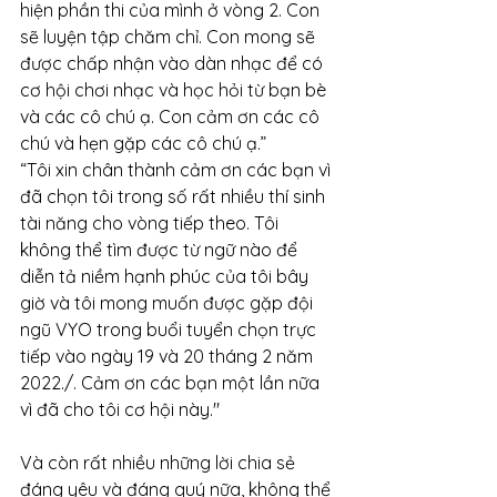
hiện phần thi của mình ở vòng 2. Con 
sẽ luyện tập chăm chỉ. Con mong sẽ 
được chấp nhận vào dàn nhạc để có 
cơ hội chơi nhạc và học hỏi từ bạn bè 
và các cô chú ạ. Con cảm ơn các cô 
chú và hẹn gặp các cô chú ạ.”
“Tôi xin chân thành cảm ơn các bạn vì 
đã chọn tôi trong số rất nhiều thí sinh 
tài năng cho vòng tiếp theo. Tôi 
không thể tìm được từ ngữ nào để 
diễn tả niềm hạnh phúc của tôi bây 
giờ và tôi mong muốn được gặp đội 
ngũ VYO trong buổi tuyển chọn trực 
tiếp vào ngày 19 và 20 tháng 2 năm 
2022./. Cảm ơn các bạn một lần nữa 
vì đã cho tôi cơ hội này."
Và còn rất nhiều những lời chia sẻ 
đáng yêu và đáng quý nữa, không thể 