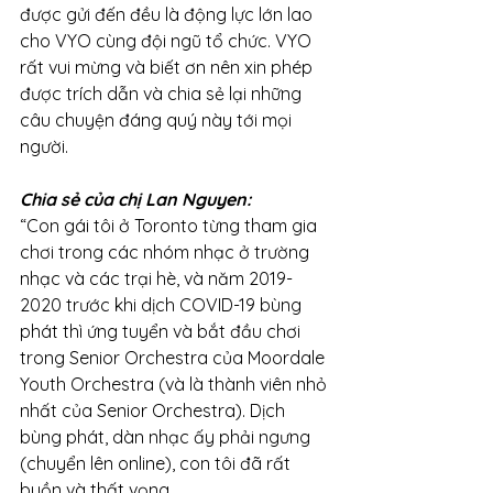
được gửi đến đều là động lực lớn lao 
cho VYO cùng đội ngũ tổ chức. VYO 
rất vui mừng và biết ơn nên xin phép 
được trích dẫn và chia sẻ lại những 
câu chuyện đáng quý này tới mọi 
người. 
Chia sẻ của chị Lan Nguyen:
“Con gái tôi ở Toronto từng tham gia 
chơi trong các nhóm nhạc ở trường 
nhạc và các trại hè, và năm 2019-
2020 trước khi dịch COVID-19 bùng 
phát thì ứng tuyển và bắt đầu chơi  
trong Senior Orchestra của Moordale 
Youth Orchestra (và là thành viên nhỏ 
nhất của Senior Orchestra). Dịch 
bùng phát, dàn nhạc ấy phải ngưng 
(chuyển lên online), con tôi đã rất 
buồn và thất vọng.