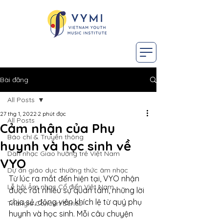
Bài đăng
All Posts
27 thg 1, 2022
2 phút đọc
All Posts
Cảm nhận của Phụ
Báo chí & Truyền thông
huynh và học sinh về
Dàn nhạc Giao hưởng trẻ Việt Nam
VYO
Dự án giáo dục thường thức âm nhạc
Từ lúc ra mắt đến hiện tại, VYO nhận 
Lễ hội Âm nhạc Cổ điển Việt Nam
được rất nhiều sự quan tâm, những lời 
chia sẻ, động viên khích lệ từ quý phụ 
Triangle Concert Series
huynh và học sinh. Mỗi câu chuyện 