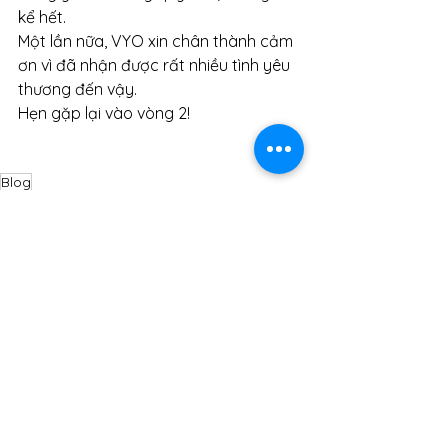
kể hết. 
Một lần nữa, VYO xin chân thành cảm 
ơn vì đã nhận được rất nhiều tình yêu 
thương đến vậy. 
Hẹn gặp lại vào vòng 2!
Blog
Dàn nhạc Giao hưởng trẻ Việt Nam
Xem tất cả
Bài đăng gần đây