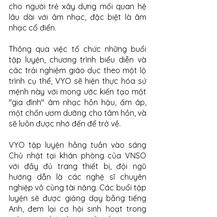
cho người trẻ xây dựng mối quan hệ 
lâu dài với âm nhạc, đặc biệt là âm 
nhạc cổ điển.
Thông qua việc tổ chức những buổi 
tập luyện, chương trình biểu diễn và 
các trải nghiệm giáo dục theo một lộ 
trình cụ thể, VYO sẽ hiện thực hóa sứ 
mệnh này với mong ước kiến tạo một 
"gia đình" âm nhạc hồn hậu, ấm áp, 
một chốn ươm dưỡng cho tâm hồn, và 
sẽ luôn được nhớ đến để trở về.
VYO tập luyện hằng tuần vào sáng 
Chủ nhật tại khán phòng của VNSO 
với đầy đủ trang thiết bị, đội ngũ 
hướng dẫn là các nghệ sĩ chuyên 
nghiệp vô cùng tài năng. Các buổi tập 
luyện sẽ được giảng dạy bằng tiếng 
Anh, đem lại cơ hội sinh hoạt trong 