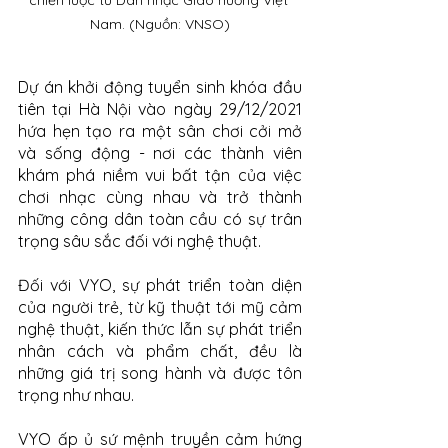
chiến lược từ Dàn nhạc Giao hưởng Việt 
Nam. (Nguồn: VNSO)
Dự án khởi động tuyển sinh khóa đầu 
tiên tại Hà Nội vào ngày 29/12/2021 
hứa hẹn tạo ra một sân chơi cởi mở 
và sống động - nơi các thành viên 
khám phá niềm vui bất tận của việc 
chơi nhạc cùng nhau và trở thành 
những công dân toàn cầu có sự trân 
trọng sâu sắc đối với nghệ thuật.
Đối với VYO, sự phát triển toàn diện 
của người trẻ, từ kỹ thuật tới mỹ cảm 
nghệ thuật, kiến thức lẫn sự phát triển 
nhân cách và phẩm chất, đều là 
những giá trị song hành và được tôn 
trọng như nhau.
VYO ấp ủ sứ mệnh truyền cảm hứng 