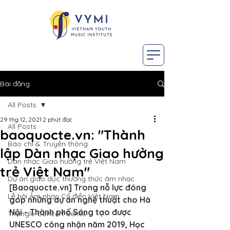
Bài đăng
All Posts
29 thg 12, 2021
2 phút đọc
All Posts
baoquocte.vn: "Thành
Báo chí & Truyền thông
lập Dàn nhạc Giao hưởng
Dàn nhạc Giao hưởng trẻ Việt Nam
trẻ Việt Nam"
Dự án giáo dục thường thức âm nhạc
[Baoquocte.vn] Trong nỗ lực đóng 
Lễ hội Âm nhạc Cổ điển Việt Nam
góp những dự án nghệ thuật cho Hà 
Nội - Thành phố Sáng tạo được 
Triangle Concert Series
UNESCO công nhận năm 2019, Học 