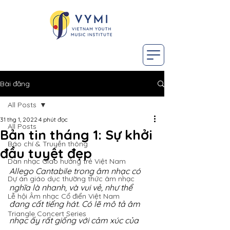
Bài đăng
All Posts
31 thg 1, 2022
4 phút đọc
All Posts
Bản tin tháng 1: Sự khởi
Báo chí & Truyền thông
đầu tuyệt đẹp
Dàn nhạc Giao hưởng trẻ Việt Nam
Allego Cantabile trong âm nhạc có 
Dự án giáo dục thường thức âm nhạc
nghĩa là nhanh, và vui vẻ, như thể 
Lễ hội Âm nhạc Cổ điển Việt Nam
đang cất tiếng hát. Có lẽ mô tả âm 
Triangle Concert Series
nhạc ấy rất giống với cảm xúc của 