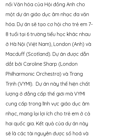
nối Văn hóa của Hội đồng Anh cho 
một dự án giáo dục âm nhạc đa văn 
hóa. Dự án sẽ tạo cơ hội cho trẻ em 7-
8 tuổi tại 6 trường tiểu học khác nhau 
ở Hà Nội (Việt Nam), London (Anh) và 
Macduff (Scotland). Dự án được dẫn 
dắt bởi Caroline Sharp (London 
Philharmonic Orchestra) và Trang 
Trịnh (VYMI).  Dự án này thể hiện chất 
lượng ở đẳng cấp thế giới mà VYMI 
cung cấp trong lĩnh vực giáo dục âm 
nhạc, mang lại lợi ích cho trẻ em ở cả 
hai quốc gia. Kết quả của dự án này 
sẽ là các tài nguyên được số hoá và 