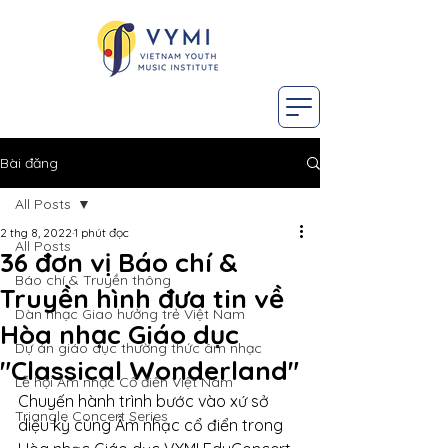
Bài đăng
All Posts
2 thg 8, 2022
1 phút đọc
All Posts
36 đơn vị Báo chí &
Báo chí & Truyền thông
Truyền hình đưa tin về
Dàn nhạc Giao hưởng trẻ Việt Nam
Hòa nhạc Giáo dục
Dự án giáo dục thường thức âm nhạc
"Classical Wonderland"
Lễ hội Âm nhạc Cổ điển Việt Nam
Chuyến hành trình bước vào xứ sở 
Triangle Concert Series
diệu kỳ cùng Âm nhạc cổ điển trong 