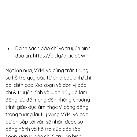
Danh sách báo chí và truyền hình 
đưa tin: 
https://bit.ly/articleCW
Một lần nữa, VYMI vô cùng trân trọng 
sự hỗ trợ quý báu từ phía các anh/chị 
đại diện các tòa soạn và đơn vị báo 
chí & truyền hình và luôn đấy đó làm 
động lực để mang đến những chương 
trình giáo dục âm nhạc vì cộng đồng 
trong tương lai. Hy vọng VYMI và các 
dự án sắp tới vẫn sẽ nhận được sự 
đồng hành và hỗ trợ của các tòa 
soạn, đơn vị báo chí & truyền hình. 