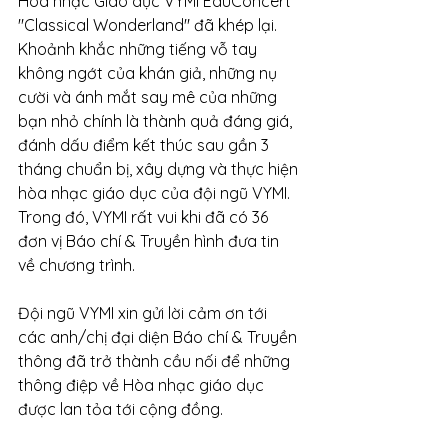
Hòa nhạc Giáo dục VYMI EduConcert 
"Classical Wonderland" đã khép lại. 
Khoảnh khắc những tiếng vỗ tay 
không ngớt của khán giả, những nụ 
cười và ánh mắt say mê của những 
bạn nhỏ chính là thành quả đáng giá, 
đánh dấu điểm kết thúc sau gần 3 
tháng chuẩn bị, xây dựng và thực hiện 
hòa nhạc giáo dục của đội ngũ VYMI. 
Trong đó, VYMI rất vui khi đã có 36 
đơn vị Báo chí & Truyền hình đưa tin 
về chương trình. 
Đội ngũ VYMI xin gửi lời cảm ơn tới 
các anh/chị đại diện Báo chí & Truyền 
thông đã trở thành cầu nối để những 
thông điệp về Hòa nhạc giáo dục 
được lan tỏa tới cộng đồng. 