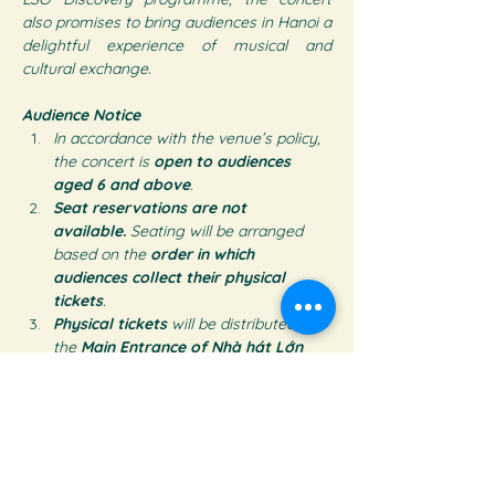
also promises to bring audiences in Hanoi a 
delightful experience of musical and 
cultural exchange.
Audience Notice
In accordance with the venue’s policy, 
the concert is 
open to audiences 
aged 6 and above
.
Seat reservations are not 
available.
 Seating will be arranged 
based on the 
order in which 
audiences collect their physical 
tickets
.
Physical tickets
 will be distributed at 
the 
Main Entrance of Nhà hát Lớn 
Hà Nội
 from 
3:00 PM to 4:30  PM on 
October 12, 2025
, on a 
first-come, 
first-served basis
.
After the ticket distribution period, 
all 
uncollected tickets will be returned 
to the event organizer.