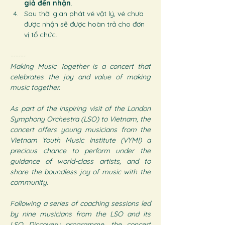
giả đến nhận
.
Sau thời gian phát vé vật lý, vé chưa 
được nhận sẽ được hoàn trả cho đơn 
vị tổ chức.
------
Making Music Together is a concert that 
celebrates the joy and value of making 
music together.
As part of the inspiring visit of the London 
Symphony Orchestra (LSO) to Vietnam, the 
concert offers young musicians from the 
Vietnam Youth Music Institute (VYMI) a 
precious chance to perform under the 
guidance of world-class artists, and to 
share the boundless joy of music with the 
community.
Following a series of coaching sessions led 
by nine musicians from the LSO and its 
LSO Discovery programme, the concert 