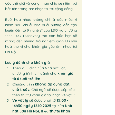
của thế giới và cùng nhau chia sẻ niềm vui 
bất tận trong âm nhạc tới tới cộng đồng. 
Buổi hòa nhạc không chỉ là dấu mốc kỉ 
niệm sau chuỗi các buổi hướng dẫn tập 
luyện đến từ 9 nghệ sĩ của LSO và chương 
trình LSO Discovery mà còn hứa hẹn sẽ 
mang đến những trải nghiệm giao lưu văn 
hoá thú vị cho khán giả yêu âm nhạc tại 
Hà Nội.
Lưu ý dành cho khán giả
Theo quy định của Nhà hát Lớn, 
chương trình chỉ dành cho 
khán giả 
từ 6 tuổi trở lên
.
Chương trình 
không áp dụng đặt 
chỗ trước
. Chỗ ngồi sẽ được sắp xếp 
theo thứ tự khán giả tới nhận vé vật lý.
Vé vật lý
 sẽ được phát từ 
15:00 - 
16h30 ngày 12.10.2025
 tại cửa 
Nhà 
hát Lớn Hà Nội
, theo 
thứ tự khán 